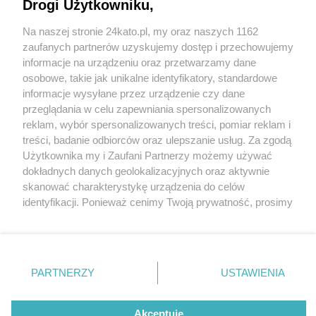
Drogi Użytkowniku,
Katowicki MPGK wydał już 300 tys. zł, żeby
przekonać ludzi, że smród nie wydobywa się z
Na naszej stronie 24kato.pl, my oraz naszych 1162
zakładu przy Milowickiej
Wydawca mediów
lokalnych
zaufanych partnerów uzyskujemy dostęp i przechowujemy
informacje na urządzeniu oraz przetwarzamy dane
osobowe, takie jak unikalne identyfikatory, standardowe
informacje wysyłane przez urządzenie czy dane
przeglądania w celu zapewniania spersonalizowanych
reklam, wybór spersonalizowanych treści, pomiar reklam i
3 / 10
Nie zapomnij
treści, badanie odbiorców oraz ulepszanie usług. Za zgodą
zapoznać się z:
polityką prywatności
regulamin korzystania z portali
Użytkownika my i Zaufani Partnerzy możemy używać
MPGK konferencja odor 8
Twoje
miasto
Skontakuj się
z nami
dokładnych danych geolokalizacyjnych oraz aktywnie
Piekary Śląskie
Kontakt
skanować charakterystykę urządzenia do celów
Chorzów
Wydawca
identyfikacji. Ponieważ cenimy Twoją prywatność, prosimy
Tarnowskie Góry
Redakcja
Ruda Śląska
Newsletter
o zgodę na korzystanie z tych technologii poprzez
Świętochłowice
Reklama
kliknięcie „Akceptuję”. Zgoda jest dobrowolna i zawsze
Tychy
możesz ją zmienić/wycofać klikając przycisk ustawień
Bytom
Katowice
prywatności znajdujący się w lewym dolnym rogu strony
REKLAMA
PARTNERZY
USTAWIENIA
Gliwice
. Niektóre rodzaje przetwarzania danych nie wymagają
Zabrze
Zagłębie
zgody użytkownika, ale masz prawo sprzeciwić się
takiemu przetwarzaniu. Preferencje będą miały
Akceptuję