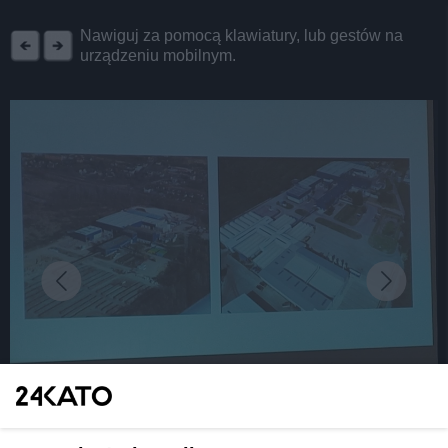
REKLAMA
Nawiguj za pomocą klawiatury, lub gestów na
urządzeniu mobilnym.
fot: