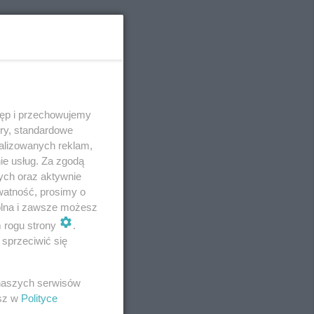
tęp i przechowujemy
ory, standardowe
alizowanych reklam,
ie usług. Za zgodą
ych oraz aktywnie
watność, prosimy o
wolna i zawsze możesz
m rogu strony
.
sprzeciwić się
 naszych serwisów
esz w
Polityce