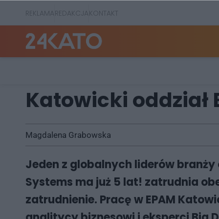
REKLAMA
REDAKCJA
KONTAKT
Katowicki oddział
Magdalena Grabowska
Jeden z globalnych liderów branży
Systems ma już 5 lat! zatrudnia ob
zatrudnienie. Pracę w EPAM Katowic
analitycy biznesowi i eksperci Big 