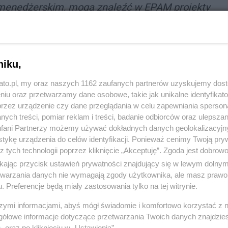
menedżerskim, mogą znaleźć w EPAM projekty
lowy rozwój – mówi Dawid Niedzwiedz, Senior
rządzający katowickim oddziałem EPAM
niku,
kato.pl, my oraz naszych 1162 zaufanych partnerów uzyskujemy dos
niu oraz przetwarzamy dane osobowe, takie jak unikalne identyfikat
przez urządzenie czy dane przeglądania w celu zapewniania sperson
 od 2011 roku. Oprócz Katowic, oddziały EPAM
ych treści, pomiar reklam i treści, badanie odbiorców oraz ulepszan
i Warszawie. W całej Polsce firma zatrudnia już
fani Partnerzy możemy używać dokładnych danych geolokalizacyjn
tykę urządzenia do celów identyfikacji. Ponieważ cenimy Twoją pry
z tych technologii poprzez kliknięcie „Akceptuję”. Zgoda jest dobro
T w Polsce
ikając przycisk ustawień prywatności znajdujący się w lewym dolny
etwarzania danych nie wymagają zgody użytkownika, ale masz prawo 
. Preferencje będą miały zastosowania tylko na tej witrynie.
ny zwycięzcą badania AudIT 2020 przeprowadzanego
szymi informacjami, abyś mógł świadomie i komfortowo korzystać z
ymał tytuł „Najlepsze Miejsce Pracy w IT w Polsce”.
gółowe informacje dotyczące przetwarzania Twoich danych znajdzi
s
. oraz po kliknięciu w „Ustawienia”.