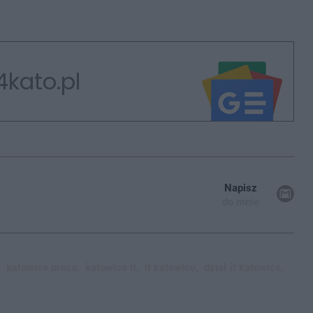
4kato.pl
Napisz
do mnie
katowice praca,
katowice it,
it katowice,
dział it katowice,