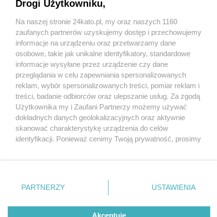
Drogi Użytkowniku,
zostanie powiększony o 40 hektarów. W sumie
będzie miał 141 ha
Na naszej stronie 24kato.pl, my oraz naszych 1160
Wydawca mediów
lokalnych
zaufanych partnerów uzyskujemy dostęp i przechowujemy
informacje na urządzeniu oraz przetwarzamy dane
osobowe, takie jak unikalne identyfikatory, standardowe
informacje wysyłane przez urządzenie czy dane
przeglądania w celu zapewniania spersonalizowanych
2 / 4
reklam, wybór spersonalizowanych treści, pomiar reklam i
Las Murckowski, mapa
Nie zapomnij
treści, badanie odbiorców oraz ulepszanie usług. Za zgodą
zapoznać się z:
polityką prywatności
regulamin korzystania z portali
Użytkownika my i Zaufani Partnerzy możemy używać
Twoje
miasto
Skontakuj się
z nami
dokładnych danych geolokalizacyjnych oraz aktywnie
Piekary Śląskie
Kontakt
Las Murckowski, mapa
skanować charakterystykę urządzenia do celów
Chorzów
Wydawca
identyfikacji. Ponieważ cenimy Twoją prywatność, prosimy
Tarnowskie Góry
Redakcja
Ruda Śląska
Newsletter
o zgodę na korzystanie z tych technologii poprzez
Świętochłowice
Reklama
kliknięcie „Akceptuję”. Zgoda jest dobrowolna i zawsze
Tychy
możesz ją zmienić/wycofać klikając przycisk ustawień
Bytom
Katowice
prywatności znajdujący się w lewym dolnym rogu strony
REKLAMA
PARTNERZY
USTAWIENIA
Gliwice
. Niektóre rodzaje przetwarzania danych nie wymagają
Zabrze
Zagłębie
zgody użytkownika, ale masz prawo sprzeciwić się
takiemu przetwarzaniu. Preferencje będą miały
Akceptuję