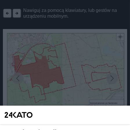
REKLAMA
Nawiguj za pomocą klawiatury, lub gestów na
urządzeniu mobilnym.
fot:
Katowicki rezerwat przyrody Las Murckowski