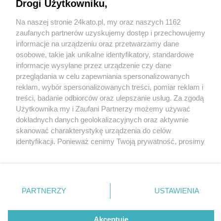
Drogi Użytkowniku,
Katowiczanin rozbił BMW na DK81. Auto
dachowało, mężczyzna trafił do szpitala
Na naszej stronie 24kato.pl, my oraz naszych 1162
Wydawca mediów
lokalnych
zaufanych partnerów uzyskujemy dostęp i przechowujemy
informacje na urządzeniu oraz przetwarzamy dane
osobowe, takie jak unikalne identyfikatory, standardowe
informacje wysyłane przez urządzenie czy dane
przeglądania w celu zapewniania spersonalizowanych
3 / 6
reklam, wybór spersonalizowanych treści, pomiar reklam i
Kierowca BMW z Katowic
Nie zapomnij
treści, badanie odbiorców oraz ulepszanie usług. Za zgodą
zapoznać się z:
polityką prywatności
regulamin korzystania z portali
Użytkownika my i Zaufani Partnerzy możemy używać
Twoje
miasto
Skontakuj się
z nami
uderzyl w drzewo
dokładnych danych geolokalizacyjnych oraz aktywnie
Piekary Śląskie
Kontakt
skanować charakterystykę urządzenia do celów
Chorzów
Wydawca
identyfikacji. Ponieważ cenimy Twoją prywatność, prosimy
Tarnowskie Góry
Redakcja
Ruda Śląska
Newsletter
o zgodę na korzystanie z tych technologii poprzez
Świętochłowice
Reklama
kliknięcie „Akceptuję”. Zgoda jest dobrowolna i zawsze
Tychy
możesz ją zmienić/wycofać klikając przycisk ustawień
Bytom
Katowice
prywatności znajdujący się w lewym dolnym rogu strony
REKLAMA
PARTNERZY
USTAWIENIA
Gliwice
. Niektóre rodzaje przetwarzania danych nie wymagają
Zabrze
Zagłębie
zgody użytkownika, ale masz prawo sprzeciwić się
takiemu przetwarzaniu. Preferencje będą miały
Akceptuję