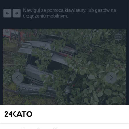
REKLAMA
Nawiguj za pomocą klawiatury, lub gestów na
urządzeniu mobilnym.
fot: Policja Śląska