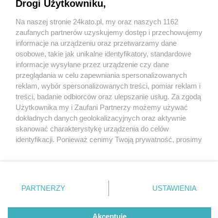
Drogi Użytkowniku,
Na naszej stronie 24kato.pl, my oraz naszych 1162
Wydawca mediów
lokalnych
zaufanych partnerów uzyskujemy dostęp i przechowujemy
informacje na urządzeniu oraz przetwarzamy dane
osobowe, takie jak unikalne identyfikatory, standardowe
informacje wysyłane przez urządzenie czy dane
przeglądania w celu zapewniania spersonalizowanych
1 / 0
reklam, wybór spersonalizowanych treści, pomiar reklam i
Nie zapomnij
treści, badanie odbiorców oraz ulepszanie usług. Za zgodą
zapoznać się z:
polityką prywatności
regulamin korzystania z portali
Użytkownika my i Zaufani Partnerzy możemy używać
Twoje
miasto
Skontakuj się
z nami
dokładnych danych geolokalizacyjnych oraz aktywnie
Piekary Śląskie
Kontakt
skanować charakterystykę urządzenia do celów
Chorzów
Wydawca
identyfikacji. Ponieważ cenimy Twoją prywatność, prosimy
Tarnowskie Góry
Redakcja
Ruda Śląska
Newsletter
o zgodę na korzystanie z tych technologii poprzez
Świętochłowice
Reklama
kliknięcie „Akceptuję”. Zgoda jest dobrowolna i zawsze
Tychy
możesz ją zmienić/wycofać klikając przycisk ustawień
Bytom
Katowice
prywatności znajdujący się w lewym dolnym rogu strony
REKLAMA
PARTNERZY
USTAWIENIA
Gliwice
. Niektóre rodzaje przetwarzania danych nie wymagają
Zabrze
Zagłębie
zgody użytkownika, ale masz prawo sprzeciwić się
takiemu przetwarzaniu. Preferencje będą miały
Akceptuję