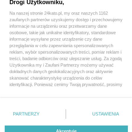
Drogi Użytkowniku,
Na naszej stronie 24kato.pl, my oraz naszych 1162
Wydawca mediów
lokalnych
zaufanych partnerów uzyskujemy dostęp i przechowujemy
informacje na urządzeniu oraz przetwarzamy dane
osobowe, takie jak unikalne identyfikatory, standardowe
informacje wysyłane przez urządzenie czy dane
przeglądania w celu zapewniania spersonalizowanych
4 / 0
reklam, wybór spersonalizowanych treści, pomiar reklam i
Nie zapomnij
treści, badanie odbiorców oraz ulepszanie usług. Za zgodą
zapoznać się z:
polityką prywatności
regulamin korzystania z portali
Użytkownika my i Zaufani Partnerzy możemy używać
Twoje
miasto
Skontakuj się
z nami
dokładnych danych geolokalizacyjnych oraz aktywnie
Piekary Śląskie
Kontakt
skanować charakterystykę urządzenia do celów
Chorzów
Wydawca
identyfikacji. Ponieważ cenimy Twoją prywatność, prosimy
Tarnowskie Góry
Redakcja
Ruda Śląska
Newsletter
o zgodę na korzystanie z tych technologii poprzez
Świętochłowice
Reklama
kliknięcie „Akceptuję”. Zgoda jest dobrowolna i zawsze
Tychy
możesz ją zmienić/wycofać klikając przycisk ustawień
Bytom
Katowice
prywatności znajdujący się w lewym dolnym rogu strony
REKLAMA
PARTNERZY
USTAWIENIA
Gliwice
. Niektóre rodzaje przetwarzania danych nie wymagają
Zabrze
Zagłębie
zgody użytkownika, ale masz prawo sprzeciwić się
takiemu przetwarzaniu. Preferencje będą miały
Akceptuję