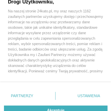
Drogi Użytkowniku,
Na naszej stronie 24kato.pl, my oraz naszych 1162
Wydawca mediów
lokalnych
zaufanych partnerów uzyskujemy dostęp i przechowujemy
informacje na urządzeniu oraz przetwarzamy dane
osobowe, takie jak unikalne identyfikatory, standardowe
informacje wysyłane przez urządzenie czy dane
przeglądania w celu zapewniania spersonalizowanych
3 / 0
reklam, wybór spersonalizowanych treści, pomiar reklam i
Nie zapomnij
treści, badanie odbiorców oraz ulepszanie usług. Za zgodą
zapoznać się z:
polityką prywatności
regulamin korzystania z portali
Użytkownika my i Zaufani Partnerzy możemy używać
Twoje
miasto
Skontakuj się
z nami
dokładnych danych geolokalizacyjnych oraz aktywnie
Piekary Śląskie
Kontakt
skanować charakterystykę urządzenia do celów
Chorzów
Wydawca
identyfikacji. Ponieważ cenimy Twoją prywatność, prosimy
Tarnowskie Góry
Redakcja
Ruda Śląska
Newsletter
o zgodę na korzystanie z tych technologii poprzez
Świętochłowice
Reklama
kliknięcie „Akceptuję”. Zgoda jest dobrowolna i zawsze
Tychy
możesz ją zmienić/wycofać klikając przycisk ustawień
Bytom
Katowice
prywatności znajdujący się w lewym dolnym rogu strony
REKLAMA
PARTNERZY
USTAWIENIA
Gliwice
. Niektóre rodzaje przetwarzania danych nie wymagają
Zabrze
Zagłębie
zgody użytkownika, ale masz prawo sprzeciwić się
takiemu przetwarzaniu. Preferencje będą miały
Akceptuję