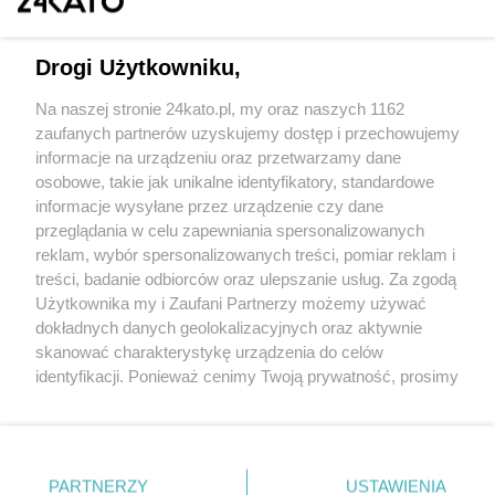
Drogi Użytkowniku,
Na naszej stronie 24kato.pl, my oraz naszych 1162
Wydawca mediów
lokalnych
zaufanych partnerów uzyskujemy dostęp i przechowujemy
informacje na urządzeniu oraz przetwarzamy dane
osobowe, takie jak unikalne identyfikatory, standardowe
informacje wysyłane przez urządzenie czy dane
przeglądania w celu zapewniania spersonalizowanych
reklam, wybór spersonalizowanych treści, pomiar reklam i
Nie zapomnij
treści, badanie odbiorców oraz ulepszanie usług. Za zgodą
zapoznać się z:
polityką prywatności
regulamin korzystania z portali
Użytkownika my i Zaufani Partnerzy możemy używać
Twoje
miasto
Skontakuj się
z nami
dokładnych danych geolokalizacyjnych oraz aktywnie
Piekary Śląskie
Kontakt
skanować charakterystykę urządzenia do celów
Chorzów
Wydawca
identyfikacji. Ponieważ cenimy Twoją prywatność, prosimy
Tarnowskie Góry
Redakcja
Ruda Śląska
Newsletter
o zgodę na korzystanie z tych technologii poprzez
Świętochłowice
Reklama
kliknięcie „Akceptuję”. Zgoda jest dobrowolna i zawsze
Tychy
możesz ją zmienić/wycofać klikając przycisk ustawień
Bytom
Katowice
prywatności znajdujący się w lewym dolnym rogu strony
PARTNERZY
USTAWIENIA
Gliwice