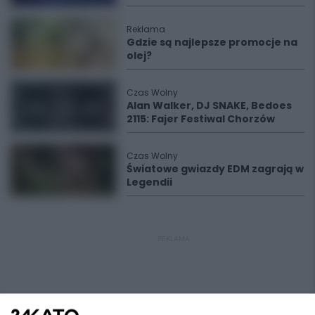
Reklama
Gdzie są najlepsze promocje na
olej?
Czas Wolny
Alan Walker, DJ SNAKE, Bedoes
2115: Fajer Festiwal Chorzów
Czas Wolny
Światowe gwiazdy EDM zagrają w
Legendii
REKLAMA