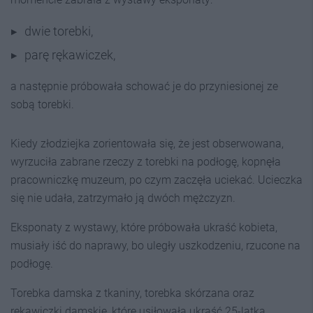
dwie torebki,
parę rękawiczek,
a następnie próbowała schować je do przyniesionej ze
sobą torebki.
Kiedy złodziejka zorientowała się, że jest obserwowana,
wyrzuciła zabrane rzeczy z torebki na podłogę, kopnęła
pracowniczkę muzeum, po czym zaczęła uciekać. Ucieczka
się nie udała, zatrzymało ją dwóch mężczyzn.
Eksponaty z wystawy, które próbowała ukraść kobieta,
musiały iść do naprawy, bo uległy uszkodzeniu, rzucone na
podłogę.
Torebka damska z tkaniny, torebka skórzana oraz
rękawiczki damskie, które usiłowała ukraść 25-latka,