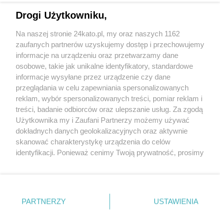
Drogi Użytkowniku,
Na naszej stronie 24kato.pl, my oraz naszych 1162
Wydawca mediów
lokalnych
zaufanych partnerów uzyskujemy dostęp i przechowujemy
informacje na urządzeniu oraz przetwarzamy dane
osobowe, takie jak unikalne identyfikatory, standardowe
informacje wysyłane przez urządzenie czy dane
przeglądania w celu zapewniania spersonalizowanych
reklam, wybór spersonalizowanych treści, pomiar reklam i
Nie zapomnij
treści, badanie odbiorców oraz ulepszanie usług. Za zgodą
zapoznać się z:
polityką prywatności
regulamin korzystania z portali
Użytkownika my i Zaufani Partnerzy możemy używać
Twoje
miasto
Skontakuj się
z nami
dokładnych danych geolokalizacyjnych oraz aktywnie
Piekary Śląskie
Kontakt
skanować charakterystykę urządzenia do celów
Chorzów
Wydawca
identyfikacji. Ponieważ cenimy Twoją prywatność, prosimy
Tarnowskie Góry
Redakcja
Ruda Śląska
Newsletter
o zgodę na korzystanie z tych technologii poprzez
Świętochłowice
Reklama
kliknięcie „Akceptuję”. Zgoda jest dobrowolna i zawsze
Tychy
możesz ją zmienić/wycofać klikając przycisk ustawień
Bytom
Katowice
prywatności znajdujący się w lewym dolnym rogu strony
PARTNERZY
USTAWIENIA
Gliwice
. Niektóre rodzaje przetwarzania danych nie wymagają
Zabrze
Zagłębie
zgody użytkownika, ale masz prawo sprzeciwić się