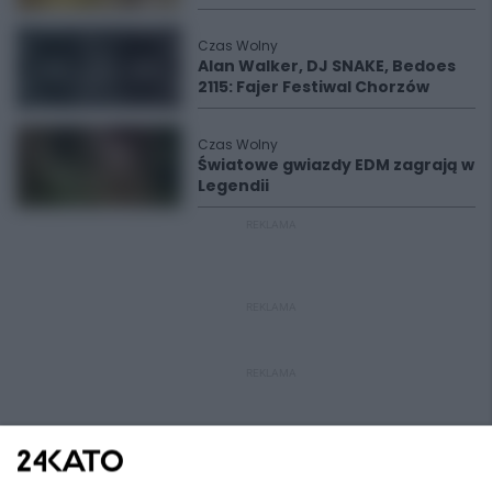
Czas Wolny
Alan Walker, DJ SNAKE, Bedoes
2115: Fajer Festiwal Chorzów
Czas Wolny
Światowe gwiazdy EDM zagrają w
Legendii
REKLAMA
REKLAMA
REKLAMA