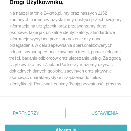
Drogi Użytkowniku,
Na naszej stronie 24kato.pl, my oraz naszych 1162
Wydawca mediów
lokalnych
zaufanych partnerów uzyskujemy dostęp i przechowujemy
informacje na urządzeniu oraz przetwarzamy dane
osobowe, takie jak unikalne identyfikatory, standardowe
informacje wysyłane przez urządzenie czy dane
przeglądania w celu zapewniania spersonalizowanych
3 / 0
reklam, wybór spersonalizowanych treści, pomiar reklam i
Nie zapomnij
treści, badanie odbiorców oraz ulepszanie usług. Za zgodą
zapoznać się z:
polityką prywatności
regulamin korzystania z portali
Użytkownika my i Zaufani Partnerzy możemy używać
Twoje
miasto
Skontakuj się
z nami
dokładnych danych geolokalizacyjnych oraz aktywnie
Piekary Śląskie
Kontakt
skanować charakterystykę urządzenia do celów
Chorzów
Wydawca
identyfikacji. Ponieważ cenimy Twoją prywatność, prosimy
Tarnowskie Góry
Redakcja
Ruda Śląska
Newsletter
o zgodę na korzystanie z tych technologii poprzez
Świętochłowice
Reklama
kliknięcie „Akceptuję”. Zgoda jest dobrowolna i zawsze
Tychy
możesz ją zmienić/wycofać klikając przycisk ustawień
Bytom
Katowice
prywatności znajdujący się w lewym dolnym rogu strony
REKLAMA
PARTNERZY
USTAWIENIA
Gliwice
. Niektóre rodzaje przetwarzania danych nie wymagają
Zabrze
Zagłębie
zgody użytkownika, ale masz prawo sprzeciwić się
takiemu przetwarzaniu. Preferencje będą miały
Akceptuję