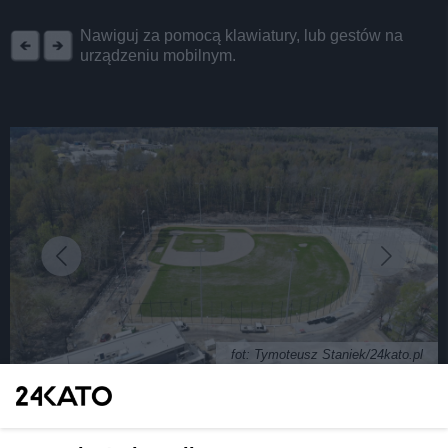
REKLAMA
Nawiguj za pomocą klawiatury, lub gestów na
urządzeniu mobilnym.
fot: Tymoteusz Staniek/24kato.pl
Kompleks sportowy przy ul. Asnyka. Dawne