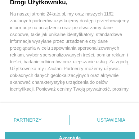
boisko Kolejarza będzie nie do poznania.
Drogi Użytkowniku,
Zobaczcie zdjęcia z drona
Na naszej stronie 24kato.pl, my oraz naszych 1162
Wydawca mediów
lokalnych
zaufanych partnerów uzyskujemy dostęp i przechowujemy
informacje na urządzeniu oraz przetwarzamy dane
osobowe, takie jak unikalne identyfikatory, standardowe
3 / 11
informacje wysyłane przez urządzenie czy dane
Kompleks sportowy przy
przeglądania w celu zapewniania spersonalizowanych
reklam, wybór spersonalizowanych treści, pomiar reklam i
Asnyka Katowice, budowa
Nie zapomnij
treści, badanie odbiorców oraz ulepszanie usług. Za zgodą
zapoznać się z:
polityką prywatności
regulamin korzystania z portali
Użytkownika my i Zaufani Partnerzy możemy używać
Twoje
miasto
Skontakuj się
z nami
dokładnych danych geolokalizacyjnych oraz aktywnie
Piekary Śląskie
Kontakt
Budowa kompleksu sportowego przy ul. Asnyka w
skanować charakterystykę urządzenia do celów
Chorzów
Wydawca
identyfikacji. Ponieważ cenimy Twoją prywatność, prosimy
Tarnowskie Góry
Redakcja
Katowicach Piotrowicach, zdjęcia z 28 kwietnia 2022
Ruda Śląska
Newsletter
o zgodę na korzystanie z tych technologii poprzez
Świętochłowice
Reklama
kliknięcie „Akceptuję”. Zgoda jest dobrowolna i zawsze
Tychy
możesz ją zmienić/wycofać klikając przycisk ustawień
Bytom
Katowice
prywatności znajdujący się w lewym dolnym rogu strony
REKLAMA
PARTNERZY
USTAWIENIA
Gliwice
. Niektóre rodzaje przetwarzania danych nie wymagają
Zabrze
Zagłębie
zgody użytkownika, ale masz prawo sprzeciwić się
takiemu przetwarzaniu. Preferencje będą miały
Akceptuję