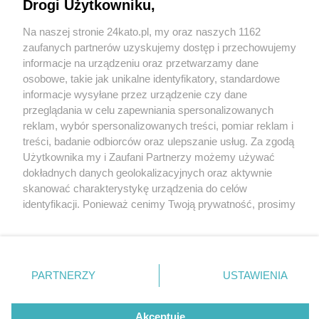
Drogi Użytkowniku,
Na naszej stronie 24kato.pl, my oraz naszych 1162
Wydawca mediów
lokalnych
zaufanych partnerów uzyskujemy dostęp i przechowujemy
informacje na urządzeniu oraz przetwarzamy dane
osobowe, takie jak unikalne identyfikatory, standardowe
informacje wysyłane przez urządzenie czy dane
przeglądania w celu zapewniania spersonalizowanych
6 / 0
reklam, wybór spersonalizowanych treści, pomiar reklam i
Nie zapomnij
treści, badanie odbiorców oraz ulepszanie usług. Za zgodą
zapoznać się z:
polityką prywatności
regulamin korzystania z portali
Użytkownika my i Zaufani Partnerzy możemy używać
Twoje
miasto
Skontakuj się
z nami
dokładnych danych geolokalizacyjnych oraz aktywnie
Piekary Śląskie
Kontakt
skanować charakterystykę urządzenia do celów
Chorzów
Wydawca
identyfikacji. Ponieważ cenimy Twoją prywatność, prosimy
Tarnowskie Góry
Redakcja
Ruda Śląska
Newsletter
o zgodę na korzystanie z tych technologii poprzez
Świętochłowice
Reklama
kliknięcie „Akceptuję”. Zgoda jest dobrowolna i zawsze
Tychy
możesz ją zmienić/wycofać klikając przycisk ustawień
Bytom
Katowice
prywatności znajdujący się w lewym dolnym rogu strony
REKLAMA
PARTNERZY
USTAWIENIA
Gliwice
. Niektóre rodzaje przetwarzania danych nie wymagają
Zabrze
Zagłębie
zgody użytkownika, ale masz prawo sprzeciwić się
takiemu przetwarzaniu. Preferencje będą miały
Akceptuję