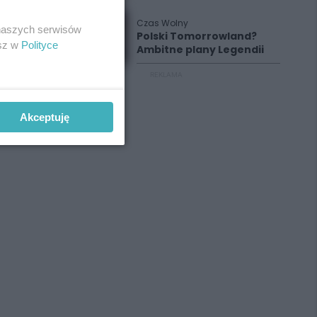
Czas Wolny
 naszych serwisów
Polski Tomorrowland?
esz w
Polityce
Ambitne plany Legendii
REKLAMA
Akceptuję