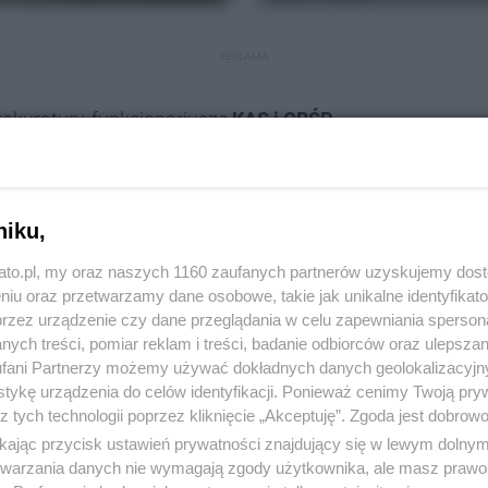
REKLAMA
rokuratury, funkcjonariusze
KAS i CBŚP
jscowościach województwa śląskiego. Zatrzymano na
 przekazywania nielegalnych papierosów.
ie grupy byli zaangażowani w dystrybucję towaru, co
niku,
 procederem.
kato.pl, my oraz naszych 1160 zaufanych partnerów uzyskujemy dos
h przez grupę do nielegalnej działalności, odkryto
niu oraz przetwarzamy dane osobowe, takie jak unikalne identyfikat
o tam
4,3 tys. litrów spirytusu
o wartości rynkowej
przez urządzenie czy dane przeglądania w celu zapewniania sperson
ych treści, pomiar reklam i treści, badanie odbiorców oraz ulepszan
k papierosów różnych marek, które nie posiadały
fani Partnerzy możemy używać dokładnych danych geolokalizacyjn
o 1 mln zł. Wstępne szacunki wskazują, że Skarb
tykę urządzenia do celów identyfikacji. Ponieważ cenimy Twoją pry
5 mln zł z tytułu niezapłaconych podatków.
z tych technologii poprzez kliknięcie „Akceptuję”. Zgoda jest dobro
ikając przycisk ustawień prywatności znajdujący się w lewym dolny
etwarzania danych nie wymagają zgody użytkownika, ale masz prawo 
iązane z
działalnością w zorganizowanej grupie