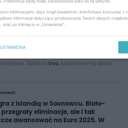
. Preferencje będą miały zastosowania tylko na tej witrynie.
rnych skarbowych
. Na mocy decyzji Sądu Rejonowego
szymi informacjami, abyś mógł świadomie i komfortowo korzystać z
osowano środek zapobiegawczy w postaci
gółowe informacje dotyczące przetwarzania Twoich danych znajdzi
ięcy.
s
. oraz po kliknięciu w „Ustawienia”.
e grupa prowadziła szeroką działalność na terenie
 oraz zebrane materiały dowodowe sugerują, że grupa
USTAWIENIA
ycie przez organy ścigania.
elowątkowa. Śledztwo
trwa
, a planowane są dalsze
resować:
gra z Islandią w Sosnowcu. Biało-
rzegrały eliminacje, ale i tak
zcze awansować na Euro 2025. W