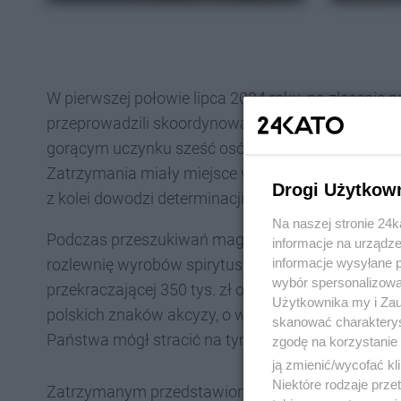
W pierwszej połowie lipca 2024 roku, na zlecenie p
przeprowadzili skoordynowaną akcję w kilku mie
gorącym uczynku sześć osób, które były w trakcie
Zatrzymania miały miejsce w czasie, gdy członkow
Drogi Użytkow
z kolei dowodzi determinacji służb w walce z tym
Na naszej stronie 24
Podczas przeszukiwań magazynów, wykorzystywanyc
informacje na urządze
rozlewnię wyrobów spirytusowych. Zabezpieczon
informacje wysyłane 
wybór spersonalizowan
przekraczającej 350 tys. zł oraz ponad 1 mln sztu
Użytkownika my i Zau
polskich znaków akcyzy, o wartości rynkowej okoł
skanować charakterys
Państwa mógł stracić na tym procederze blisko 1,
zgodę na korzystanie 
ją zmienić/wycofać kl
Niektóre rodzaje prz
Zatrzymanym przedstawiono poważne zarzuty zw