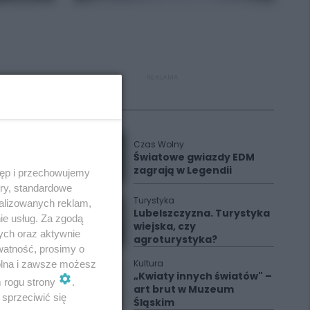
REKLAMA
Polecane
Czas Wolny
Światowe gwiazdy EDM
zagrają w Legendii
tęp i przechowujemy
ory, standardowe
Turystyka
alizowanych reklam,
Lubelszczyzna. Turystyka
ie usług. Za zgodą
wiejska, czy
ych oraz aktywnie
agroturystyka?
watność, prosimy o
Kultura
wolna i zawsze możesz
„Kwiaty innych światów" –
m rogu strony
.
art brut w Muzeum
sprzeciwić się
Śląskim