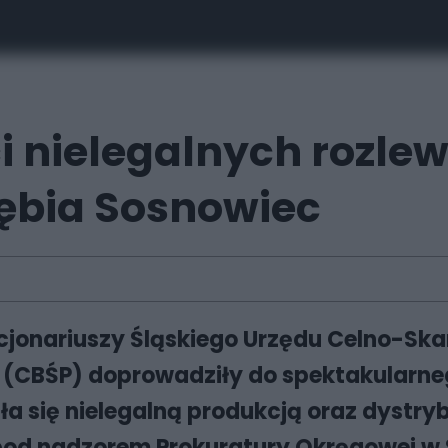
i nielegalnych rozlewn
ębia Sosnowiec
kcjonariuszy Śląskiego Urzędu Celno-S
ji (CBŚP) doprowadziły do spektakular
a się nielegalną produkcją oraz dystry
 pod nadzorem Prokuratury Okręgowej w