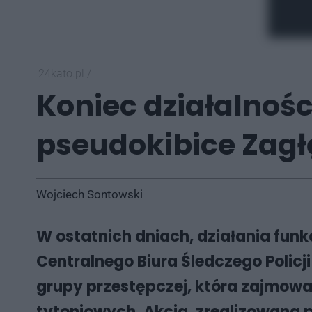
24kato.pl
/
Koniec działalnośc
pseudokibice Zagł
Wojciech Sontowski
W ostatnich dniach, działania fun
Centralnego Biura Śledczego Polic
grupy przestępczej, która zajmował
tytoniowych. Akcja, zrealizowana