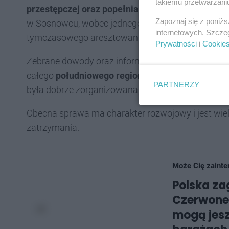
takiemu przetwarzaniu
przestępczej oraz popełnianiem przestępstw ka
Zapoznaj się z poniż
w Sosnowcu, wobec jednego z podejrzanych zast
internetowych. Szcze
tymczasowego aresztowania na okres trzech mies
Prywatności
i
Cookie
Zebrane dowody oraz informacje wskazują na to, ż
całego
południowego regionu Polski
. Obserwacje
PARTNERZY
była dobrze zorganizowana, co utrudniało jej wykr
Obecna sprawa ma charakter rozwojowy i jest wi
zatrzymania.
Może Cię zainte
Polska za
Czerwone p
mogą jes