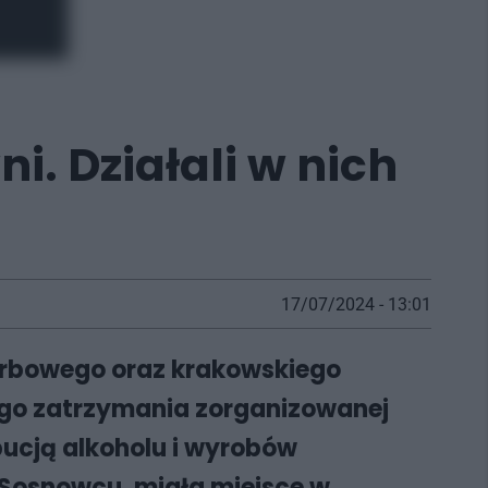
i. Działali w nich
17/07/2024 - 13:01
karbowego oraz krakowskiego
nego zatrzymania zorganizowanej
bucją alkoholu i wyrobów
 Sosnowcu, miała miejsce w