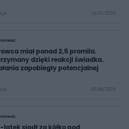
cja
16/07/2024
resować:
erowca miał ponad 2,5 promila.
trzymany dzięki reakcji świadka.
ałania zapobiegły potencjalnej
cja
05/06/2024
resować:
2-latek siadł za kółko pod