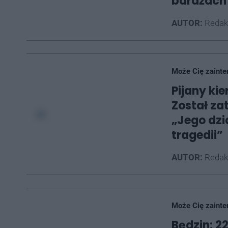
barażach
AUTOR:
Redak
Może Cię zainte
Pijany ki
Został za
„Jego dzi
tragedii”
AUTOR:
Redak
Może Cię zainte
Będzin: 2