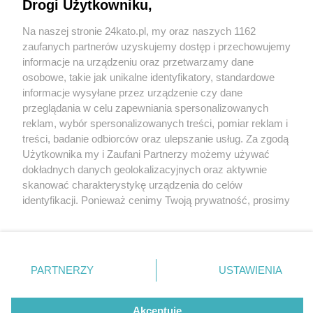
Drogi Użytkowniku,
Na naszej stronie 24kato.pl, my oraz naszych 1162
Wydawca mediów
lokalnych
zaufanych partnerów uzyskujemy dostęp i przechowujemy
informacje na urządzeniu oraz przetwarzamy dane
osobowe, takie jak unikalne identyfikatory, standardowe
informacje wysyłane przez urządzenie czy dane
przeglądania w celu zapewniania spersonalizowanych
4 / 0
reklam, wybór spersonalizowanych treści, pomiar reklam i
Nie zapomnij
treści, badanie odbiorców oraz ulepszanie usług. Za zgodą
zapoznać się z:
polityką prywatności
regulamin korzystania z portali
Użytkownika my i Zaufani Partnerzy możemy używać
Twoje
miasto
Skontakuj się
z nami
dokładnych danych geolokalizacyjnych oraz aktywnie
Piekary Śląskie
Kontakt
skanować charakterystykę urządzenia do celów
Chorzów
Wydawca
identyfikacji. Ponieważ cenimy Twoją prywatność, prosimy
Tarnowskie Góry
Redakcja
Ruda Śląska
Newsletter
o zgodę na korzystanie z tych technologii poprzez
Świętochłowice
Reklama
kliknięcie „Akceptuję”. Zgoda jest dobrowolna i zawsze
Tychy
możesz ją zmienić/wycofać klikając przycisk ustawień
Bytom
Katowice
prywatności znajdujący się w lewym dolnym rogu strony
REKLAMA
PARTNERZY
USTAWIENIA
Gliwice
. Niektóre rodzaje przetwarzania danych nie wymagają
Zabrze
Zagłębie
zgody użytkownika, ale masz prawo sprzeciwić się
takiemu przetwarzaniu. Preferencje będą miały
Akceptuję