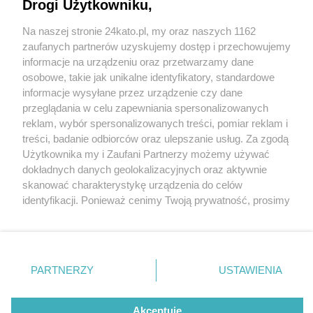
Drogi Użytkowniku,
Na naszej stronie 24kato.pl, my oraz naszych 1162
Wydawca mediów
lokalnych
zaufanych partnerów uzyskujemy dostęp i przechowujemy
informacje na urządzeniu oraz przetwarzamy dane
osobowe, takie jak unikalne identyfikatory, standardowe
informacje wysyłane przez urządzenie czy dane
przeglądania w celu zapewniania spersonalizowanych
3 / 0
reklam, wybór spersonalizowanych treści, pomiar reklam i
Nie zapomnij
treści, badanie odbiorców oraz ulepszanie usług. Za zgodą
zapoznać się z:
polityką prywatności
regulamin korzystania z portali
Użytkownika my i Zaufani Partnerzy możemy używać
Twoje
miasto
Skontakuj się
z nami
dokładnych danych geolokalizacyjnych oraz aktywnie
Piekary Śląskie
Kontakt
skanować charakterystykę urządzenia do celów
Chorzów
Wydawca
identyfikacji. Ponieważ cenimy Twoją prywatność, prosimy
Tarnowskie Góry
Redakcja
Ruda Śląska
Newsletter
o zgodę na korzystanie z tych technologii poprzez
Świętochłowice
Reklama
kliknięcie „Akceptuję”. Zgoda jest dobrowolna i zawsze
Tychy
możesz ją zmienić/wycofać klikając przycisk ustawień
Bytom
Katowice
prywatności znajdujący się w lewym dolnym rogu strony
REKLAMA
PARTNERZY
USTAWIENIA
Gliwice
. Niektóre rodzaje przetwarzania danych nie wymagają
Zabrze
Zagłębie
zgody użytkownika, ale masz prawo sprzeciwić się
takiemu przetwarzaniu. Preferencje będą miały
Akceptuję