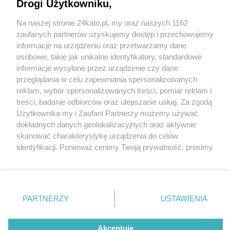
Drogi Użytkowniku,
Na naszej stronie 24kato.pl, my oraz naszych 1162
Wydawca mediów
lokalnych
zaufanych partnerów uzyskujemy dostęp i przechowujemy
informacje na urządzeniu oraz przetwarzamy dane
osobowe, takie jak unikalne identyfikatory, standardowe
informacje wysyłane przez urządzenie czy dane
przeglądania w celu zapewniania spersonalizowanych
1 / 0
reklam, wybór spersonalizowanych treści, pomiar reklam i
Nie zapomnij
treści, badanie odbiorców oraz ulepszanie usług. Za zgodą
zapoznać się z:
polityką prywatności
regulamin korzystania z portali
Użytkownika my i Zaufani Partnerzy możemy używać
Twoje
miasto
Skontakuj się
z nami
dokładnych danych geolokalizacyjnych oraz aktywnie
Piekary Śląskie
Kontakt
skanować charakterystykę urządzenia do celów
Chorzów
Wydawca
identyfikacji. Ponieważ cenimy Twoją prywatność, prosimy
Tarnowskie Góry
Redakcja
Ruda Śląska
Newsletter
o zgodę na korzystanie z tych technologii poprzez
Świętochłowice
Reklama
kliknięcie „Akceptuję”. Zgoda jest dobrowolna i zawsze
Tychy
możesz ją zmienić/wycofać klikając przycisk ustawień
Bytom
Katowice
prywatności znajdujący się w lewym dolnym rogu strony
REKLAMA
PARTNERZY
USTAWIENIA
Gliwice
. Niektóre rodzaje przetwarzania danych nie wymagają
Zabrze
Zagłębie
zgody użytkownika, ale masz prawo sprzeciwić się
takiemu przetwarzaniu. Preferencje będą miały
Akceptuję