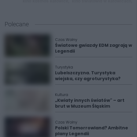
kino kosmos katowice,
kino światowid w katowicach,
Polecane
Czas Wolny
Światowe gwiazdy EDM zagrają w
Legendii
Turystyka
Lubelszczyzna. Turystyka
wiejska, czy agroturystyka?
Kultura
„Kwiaty innych światów" – art
brut w Muzeum Śląskim
Czas Wolny
Polski Tomorrowland? Ambitne
plany Legendii