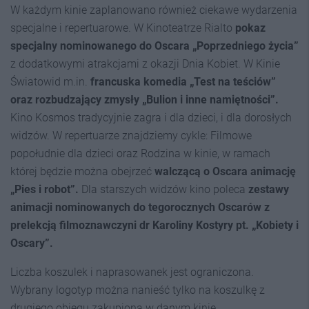
W każdym kinie zaplanowano również ciekawe wydarzenia
specjalne i repertuarowe. W Kinoteatrze Rialto
pokaz
specjalny nominowanego do Oscara „Poprzedniego życia”
z dodatkowymi atrakcjami z okazji Dnia Kobiet. W Kinie
Światowid m.in.
francuska komedia „Test na teściów”
oraz rozbudzający zmysły „Bulion i inne namiętności”.
Kino Kosmos tradycyjnie zagra i dla dzieci, i dla dorosłych
widzów. W repertuarze znajdziemy cykle: Filmowe
popołudnie dla dzieci oraz Rodzina w kinie, w ramach
której będzie można obejrzeć
walczącą o Oscara animację
„Pies i robot”.
Dla starszych widzów kino poleca
zestawy
animacji nominowanych do tegorocznych Oscarów z
prelekcją filmoznawczyni dr Karoliny Kostyry pt. „Kobiety i
Oscary”.
Liczba koszulek i naprasowanek jest ograniczona.
Wybrany logotyp można nanieść tylko na koszulkę z
drugiego obiegu zakupioną w danym kinie.