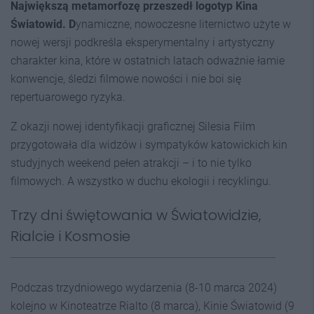
Największą metamorfozę przeszedł logotyp Kina
Światowid. D
ynamiczne, nowoczesne liternictwo użyte w
nowej wersji podkreśla eksperymentalny i artystyczny
charakter kina, które w ostatnich latach odważnie łamie
konwencje, śledzi filmowe nowości i nie boi się
repertuarowego ryzyka.
Z okazji nowej identyfikacji graficznej Silesia Film
przygotowała dla widzów i sympatyków katowickich kin
studyjnych weekend pełen atrakcji – i to nie tylko
filmowych. A wszystko w duchu ekologii i recyklingu.
Trzy dni świętowania w Światowidzie,
Rialcie i Kosmosie
Podczas trzydniowego wydarzenia (8-10 marca 2024)
kolejno w Kinoteatrze Rialto (8 marca), Kinie Światowid (9