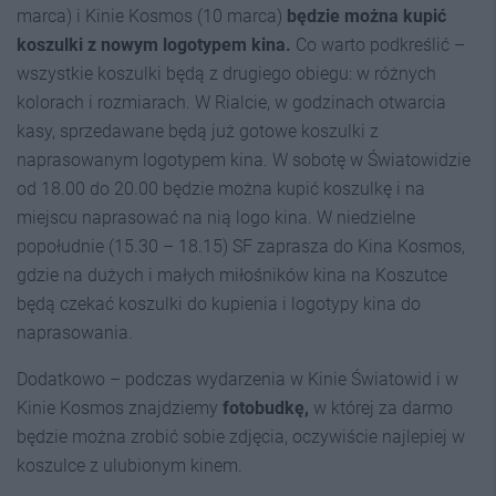
marca) i Kinie Kosmos (10 marca)
będzie można kupić
koszulki z nowym logotypem kina.
Co warto podkreślić –
wszystkie koszulki będą z drugiego obiegu: w różnych
kolorach i rozmiarach. W Rialcie, w godzinach otwarcia
kasy, sprzedawane będą już gotowe koszulki z
naprasowanym logotypem kina. W sobotę w Światowidzie
od 18.00 do 20.00 będzie można kupić koszulkę i na
miejscu naprasować na nią logo kina. W niedzielne
popołudnie (15.30 – 18.15) SF zaprasza do Kina Kosmos,
gdzie na dużych i małych miłośników kina na Koszutce
będą czekać koszulki do kupienia i logotypy kina do
naprasowania.
Dodatkowo – podczas wydarzenia w Kinie Światowid i w
Kinie Kosmos znajdziemy
fotobudkę,
w której za darmo
będzie można zrobić sobie zdjęcia, oczywiście najlepiej w
koszulce z ulubionym kinem.