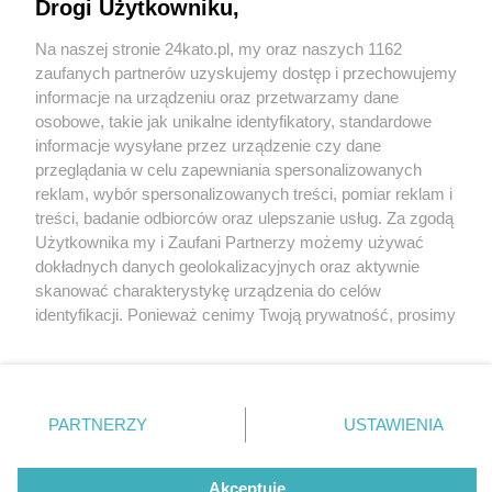
zamyka się. Będzie działać tylko do końca roku
Drogi Użytkowniku,
Na naszej stronie 24kato.pl, my oraz naszych 1162
Wydawca mediów
lokalnych
zaufanych partnerów uzyskujemy dostęp i przechowujemy
informacje na urządzeniu oraz przetwarzamy dane
5 / 6
osobowe, takie jak unikalne identyfikatory, standardowe
informacje wysyłane przez urządzenie czy dane
Drzwi Zwane Koniem,
przeglądania w celu zapewniania spersonalizowanych
reklam, wybór spersonalizowanych treści, pomiar reklam i
Katowice
Nie zapomnij
treści, badanie odbiorców oraz ulepszanie usług. Za zgodą
zapoznać się z:
polityką prywatności
regulamin korzystania z portali
Użytkownika my i Zaufani Partnerzy możemy używać
Twoje
miasto
Skontakuj się
z nami
dokładnych danych geolokalizacyjnych oraz aktywnie
Drzwi Zwane Koniem tak wyglądały na początku
Piekary Śląskie
Kontakt
skanować charakterystykę urządzenia do celów
Chorzów
Wydawca
działalności
identyfikacji. Ponieważ cenimy Twoją prywatność, prosimy
Tarnowskie Góry
Redakcja
Ruda Śląska
Newsletter
o zgodę na korzystanie z tych technologii poprzez
Świętochłowice
Reklama
kliknięcie „Akceptuję”. Zgoda jest dobrowolna i zawsze
Tychy
możesz ją zmienić/wycofać klikając przycisk ustawień
Bytom
Katowice
prywatności znajdujący się w lewym dolnym rogu strony
REKLAMA
PARTNERZY
USTAWIENIA
Gliwice
. Niektóre rodzaje przetwarzania danych nie wymagają
Zabrze
Zagłębie
zgody użytkownika, ale masz prawo sprzeciwić się
takiemu przetwarzaniu. Preferencje będą miały
Akceptuję