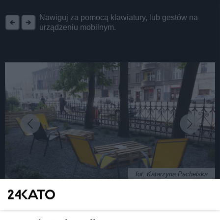
REKLAMA
Nawiguj za pomocą klawiatury, lub gestów na
urządzeniu mobilnym.
fot: Katarzyna Pachelska
Kultowy katowicki lokal Drzwi Zwane Koniem