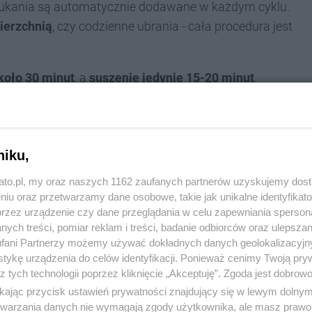
płukania są automatycznie dodawane w każdym cyklu.
wierzchnią
, czy codzienne ubrania - cała procedura jest
koło 30 minut
, a
suszenie jedynie 15-20 minut
.
nia, złożenia lub schowania - bez rozstawiania
zinnego czekania. To rozwiązanie idealne dla osób
y czasu.
niku,
kato.pl, my oraz naszych 1162 zaufanych partnerów uzyskujemy dos
niu oraz przetwarzamy dane osobowe, takie jak unikalne identyfikat
przez urządzenie czy dane przeglądania w celu zapewniania sperson
ych treści, pomiar reklam i treści, badanie odbiorców oraz ulepszan
fani Partnerzy możemy używać dokładnych danych geolokalizacyjn
tykę urządzenia do celów identyfikacji. Ponieważ cenimy Twoją pry
z tych technologii poprzez kliknięcie „Akceptuję”. Zgoda jest dobro
ikając przycisk ustawień prywatności znajdujący się w lewym dolny
etwarzania danych nie wymagają zgody użytkownika, ale masz prawo 