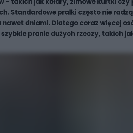
 - takich jak kołdry, zimowe kurtki cz
Standardowe pralki często nie radzą 
a nawet dniami. Dlatego coraz więcej os
zybkie pranie dużych rzeczy, takich jak 