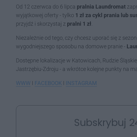
Od 12 czerwca do 6 lipca
pralnia Laundromat
zapr
wyjątkowej oferty - tylko
1 zł za cykl prania
lub su
przyjdź i skorzystaj z
pralni 1 zł
.
Niezależnie od tego, czy chcesz uporać się z sezo
wygodniejszego sposobu na domowe pranie -
Lau
Dostępne lokalizacje w Katowicach, Rudzie Śląskie
Jastrzębiu-Zdroju - a wkrótce kolejne punkty na m
WWW
I
FACEBOOK
I
INSTAGRAM
Subskrybuj 2