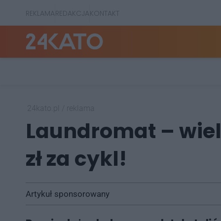
REKLAMA
REDAKCJA
KONTAKT
24kato.pl
/
reklama
Laundromat – wielki
zł za cykl!
Artykuł sponsorowany