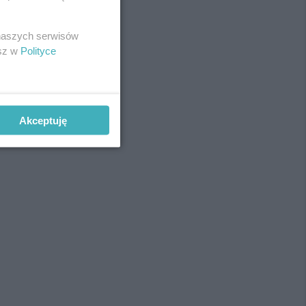
 naszych serwisów
esz w
Polityce
Akceptuję