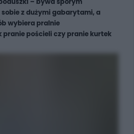
y poduszki – bywa sporym
sobie z dużymi gabarytami, a
ób wybiera pralnie
pranie pościeli czy pranie kurtek