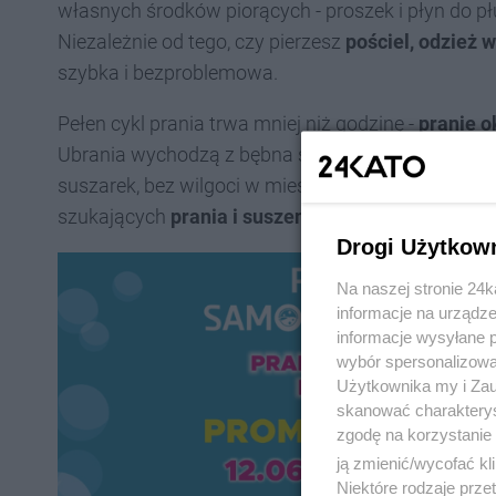
własnych środków piorących - proszek i płyn do 
Niezależnie od tego, czy pierzesz
pościel, odzież 
szybka i bezproblemowa.
Pełen cykl prania trwa mniej niż godzinę -
pranie o
Ubrania wychodzą z bębna suche, gotowe do założe
suszarek, bez wilgoci w mieszkaniu i bez wielogod
szukających
prania i suszenia na Śląsku
bez strat
Drogi Użytkow
Na naszej stronie 24
informacje na urządze
informacje wysyłane 
wybór spersonalizowan
Użytkownika my i Zau
skanować charakterys
zgodę na korzystanie 
ją zmienić/wycofać kl
Niektóre rodzaje prz