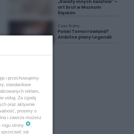
„Kwiaty innych światów" –
art brut w Muzeum
Śląskim
Czas Wolny
Polski Tomorrowland?
Ambitne plany Legendii
tęp i przechowujemy
ory, standardowe
alizowanych reklam,
ie usług. Za zgodą
ych oraz aktywnie
watność, prosimy o
wolna i zawsze możesz
m rogu strony
.
sprzeciwić się