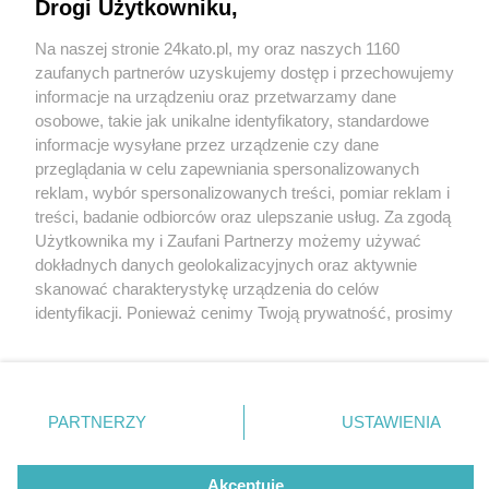
Drogi Użytkowniku,
LEGO podało datę otwarcia swojego pierwszego
firmowego sklepu w Katowicach. Powstaje w
Na naszej stronie 24kato.pl, my oraz naszych 1160
Galerii Katowickiej
Wydawca mediów
lokalnych
zaufanych partnerów uzyskujemy dostęp i przechowujemy
informacje na urządzeniu oraz przetwarzamy dane
osobowe, takie jak unikalne identyfikatory, standardowe
informacje wysyłane przez urządzenie czy dane
przeglądania w celu zapewniania spersonalizowanych
1 / 5
reklam, wybór spersonalizowanych treści, pomiar reklam i
Nie zapomnij
treści, badanie odbiorców oraz ulepszanie usług. Za zgodą
W Katowicach powstaje
zapoznać się z:
polityką prywatności
regulamin korzystania z portali
Użytkownika my i Zaufani Partnerzy możemy używać
Twoje
miasto
Skontakuj się
z nami
dokładnych danych geolokalizacyjnych oraz aktywnie
sklep firmowy LEGO
Piekary Śląskie
Kontakt
skanować charakterystykę urządzenia do celów
Chorzów
Wydawca
identyfikacji. Ponieważ cenimy Twoją prywatność, prosimy
Tarnowskie Góry
Redakcja
Ruda Śląska
Newsletter
o zgodę na korzystanie z tych technologii poprzez
Świętochłowice
Reklama
kliknięcie „Akceptuję”. Zgoda jest dobrowolna i zawsze
Tychy
możesz ją zmienić/wycofać klikając przycisk ustawień
Bytom
Katowice
prywatności znajdujący się w lewym dolnym rogu strony
REKLAMA
PARTNERZY
USTAWIENIA
Gliwice
. Niektóre rodzaje przetwarzania danych nie wymagają
Zabrze
Zagłębie
zgody użytkownika, ale masz prawo sprzeciwić się
takiemu przetwarzaniu. Preferencje będą miały
Akceptuję