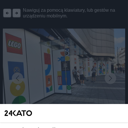
REKLAMA
Nawiguj za pomocą klawiatury, lub gestów na
urządzeniu mobilnym.
fot: Katarzyna Pachelska/24kato.pl