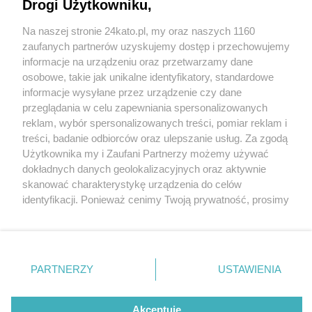
Drogi Użytkowniku,
Lodziarnie rzemieślnicze w centrum Katowic.
Gdzie iść na dobre lody? Lokalizacje, ceny, smaki
Na naszej stronie 24kato.pl, my oraz naszych 1160
Wydawca mediów
lokalnych
zaufanych partnerów uzyskujemy dostęp i przechowujemy
4 / 11
informacje na urządzeniu oraz przetwarzamy dane
Lodziarnie, Katowice
osobowe, takie jak unikalne identyfikatory, standardowe
informacje wysyłane przez urządzenie czy dane
przeglądania w celu zapewniania spersonalizowanych
reklam, wybór spersonalizowanych treści, pomiar reklam i
ISTNE LODY RZEMIEŚLNICZE,
Nie zapomnij
treści, badanie odbiorców oraz ulepszanie usług. Za zgodą
zapoznać się z:
polityką prywatności
regulamin korzystania z portali
Użytkownika my i Zaufani Partnerzy możemy używać
ul. Tylna Mariacka 7, Katowice, czynne: pon.-niedz.
Twoje
miasto
Skontakuj się
z nami
dokładnych danych geolokalizacyjnych oraz aktywnie
12.00-22.00
Piekary Śląskie
Kontakt
skanować charakterystykę urządzenia do celów
Chorzów
Wydawca
identyfikacji. Ponieważ cenimy Twoją prywatność, prosimy
Tarnowskie Góry
Redakcja
Pierwsza lodziarnia rzemieślnicza w centrum Katowic.
Ruda Śląska
Newsletter
o zgodę na korzystanie z tych technologii poprzez
Świętochłowice
Reklama
kliknięcie „Akceptuję”. Zgoda jest dobrowolna i zawsze
Zasłynęła z kolorowych, również czarnych, wafelków
Tychy
możesz ją zmienić/wycofać klikając przycisk ustawień
Bytom
do lodów.
Katowice
prywatności znajdujący się w lewym dolnym rogu strony
PARTNERZY
USTAWIENIA
Gliwice
. Niektóre rodzaje przetwarzania danych nie wymagają
Zabrze
Ceny lodów: 1 porcja (80 g) - 5 zł, 2 porcje - 9 zł, 3
Zagłębie
zgody użytkownika, ale masz prawo sprzeciwić się
porcje - 12 zł. Smak premium - 6 zł.
takiemu przetwarzaniu. Preferencje będą miały
Akceptuję