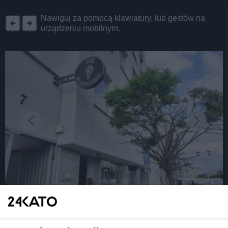
REKLAMA
Nawiguj za pomocą klawiatury, lub gestów na
urządzeniu mobilnym.
fot: