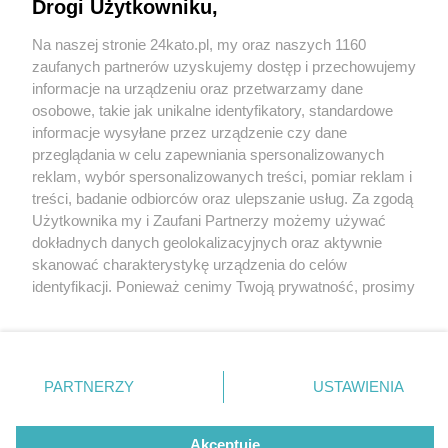
Drogi Użytkowniku,
Na naszej stronie 24kato.pl, my oraz naszych 1160
Wydawca mediów
lokalnych
zaufanych partnerów uzyskujemy dostęp i przechowujemy
informacje na urządzeniu oraz przetwarzamy dane
osobowe, takie jak unikalne identyfikatory, standardowe
informacje wysyłane przez urządzenie czy dane
przeglądania w celu zapewniania spersonalizowanych
4 / 0
reklam, wybór spersonalizowanych treści, pomiar reklam i
Nie zapomnij
treści, badanie odbiorców oraz ulepszanie usług. Za zgodą
zapoznać się z:
polityką prywatności
regulamin korzystania z portali
Użytkownika my i Zaufani Partnerzy możemy używać
Twoje
miasto
Skontakuj się
z nami
dokładnych danych geolokalizacyjnych oraz aktywnie
Piekary Śląskie
Kontakt
skanować charakterystykę urządzenia do celów
Chorzów
Wydawca
identyfikacji. Ponieważ cenimy Twoją prywatność, prosimy
Tarnowskie Góry
Redakcja
Ruda Śląska
Newsletter
o zgodę na korzystanie z tych technologii poprzez
Świętochłowice
Reklama
kliknięcie „Akceptuję”. Zgoda jest dobrowolna i zawsze
Tychy
możesz ją zmienić/wycofać klikając przycisk ustawień
Bytom
Katowice
prywatności znajdujący się w lewym dolnym rogu strony
REKLAMA
PARTNERZY
USTAWIENIA
Gliwice
. Niektóre rodzaje przetwarzania danych nie wymagają
Zabrze
Zagłębie
zgody użytkownika, ale masz prawo sprzeciwić się
takiemu przetwarzaniu. Preferencje będą miały
Akceptuję