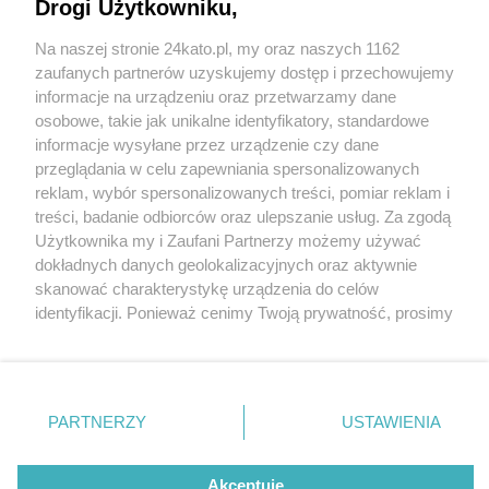
Drogi Użytkowniku,
Na naszej stronie 24kato.pl, my oraz naszych 1162
Wydawca mediów
lokalnych
zaufanych partnerów uzyskujemy dostęp i przechowujemy
informacje na urządzeniu oraz przetwarzamy dane
osobowe, takie jak unikalne identyfikatory, standardowe
informacje wysyłane przez urządzenie czy dane
przeglądania w celu zapewniania spersonalizowanych
4 / 0
reklam, wybór spersonalizowanych treści, pomiar reklam i
Nie zapomnij
treści, badanie odbiorców oraz ulepszanie usług. Za zgodą
zapoznać się z:
polityką prywatności
regulamin korzystania z portali
Użytkownika my i Zaufani Partnerzy możemy używać
Twoje
miasto
Skontakuj się
z nami
dokładnych danych geolokalizacyjnych oraz aktywnie
Piekary Śląskie
Kontakt
skanować charakterystykę urządzenia do celów
Chorzów
Wydawca
identyfikacji. Ponieważ cenimy Twoją prywatność, prosimy
Tarnowskie Góry
Redakcja
Ruda Śląska
Newsletter
o zgodę na korzystanie z tych technologii poprzez
Świętochłowice
Reklama
kliknięcie „Akceptuję”. Zgoda jest dobrowolna i zawsze
Tychy
możesz ją zmienić/wycofać klikając przycisk ustawień
Bytom
Katowice
prywatności znajdujący się w lewym dolnym rogu strony
REKLAMA
PARTNERZY
USTAWIENIA
Gliwice
. Niektóre rodzaje przetwarzania danych nie wymagają
Zabrze
Zagłębie
zgody użytkownika, ale masz prawo sprzeciwić się
takiemu przetwarzaniu. Preferencje będą miały
Akceptuję