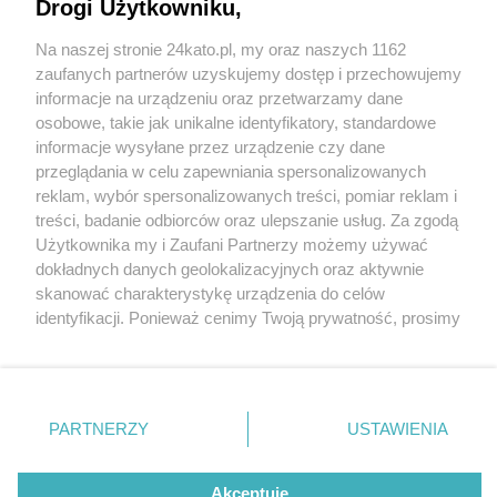
Drogi Użytkowniku,
Na naszej stronie 24kato.pl, my oraz naszych 1162
Wydawca mediów
lokalnych
zaufanych partnerów uzyskujemy dostęp i przechowujemy
informacje na urządzeniu oraz przetwarzamy dane
osobowe, takie jak unikalne identyfikatory, standardowe
informacje wysyłane przez urządzenie czy dane
przeglądania w celu zapewniania spersonalizowanych
2 / 0
reklam, wybór spersonalizowanych treści, pomiar reklam i
Nie zapomnij
treści, badanie odbiorców oraz ulepszanie usług. Za zgodą
zapoznać się z:
polityką prywatności
regulamin korzystania z portali
Użytkownika my i Zaufani Partnerzy możemy używać
Twoje
miasto
Skontakuj się
z nami
dokładnych danych geolokalizacyjnych oraz aktywnie
Piekary Śląskie
Kontakt
skanować charakterystykę urządzenia do celów
Chorzów
Wydawca
identyfikacji. Ponieważ cenimy Twoją prywatność, prosimy
Tarnowskie Góry
Redakcja
Ruda Śląska
Newsletter
o zgodę na korzystanie z tych technologii poprzez
Świętochłowice
Reklama
kliknięcie „Akceptuję”. Zgoda jest dobrowolna i zawsze
Tychy
możesz ją zmienić/wycofać klikając przycisk ustawień
Bytom
Katowice
prywatności znajdujący się w lewym dolnym rogu strony
REKLAMA
PARTNERZY
USTAWIENIA
Gliwice
. Niektóre rodzaje przetwarzania danych nie wymagają
Zabrze
Zagłębie
zgody użytkownika, ale masz prawo sprzeciwić się
takiemu przetwarzaniu. Preferencje będą miały
Akceptuję