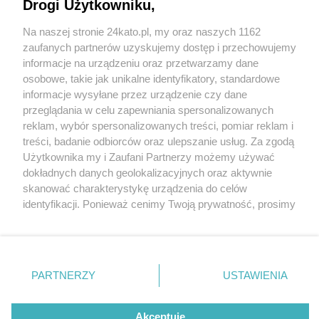
Drogi Użytkowniku,
Na naszej stronie 24kato.pl, my oraz naszych 1162
Wydawca mediów
lokalnych
zaufanych partnerów uzyskujemy dostęp i przechowujemy
informacje na urządzeniu oraz przetwarzamy dane
osobowe, takie jak unikalne identyfikatory, standardowe
informacje wysyłane przez urządzenie czy dane
przeglądania w celu zapewniania spersonalizowanych
5 / 0
reklam, wybór spersonalizowanych treści, pomiar reklam i
Nie zapomnij
treści, badanie odbiorców oraz ulepszanie usług. Za zgodą
zapoznać się z:
polityką prywatności
regulamin korzystania z portali
Użytkownika my i Zaufani Partnerzy możemy używać
Twoje
miasto
Skontakuj się
z nami
dokładnych danych geolokalizacyjnych oraz aktywnie
Piekary Śląskie
Kontakt
skanować charakterystykę urządzenia do celów
Chorzów
Wydawca
identyfikacji. Ponieważ cenimy Twoją prywatność, prosimy
Tarnowskie Góry
Redakcja
Ruda Śląska
Newsletter
o zgodę na korzystanie z tych technologii poprzez
Świętochłowice
Reklama
kliknięcie „Akceptuję”. Zgoda jest dobrowolna i zawsze
Tychy
możesz ją zmienić/wycofać klikając przycisk ustawień
Bytom
Katowice
prywatności znajdujący się w lewym dolnym rogu strony
REKLAMA
PARTNERZY
USTAWIENIA
Gliwice
. Niektóre rodzaje przetwarzania danych nie wymagają
Zabrze
Zagłębie
zgody użytkownika, ale masz prawo sprzeciwić się
takiemu przetwarzaniu. Preferencje będą miały
Akceptuję