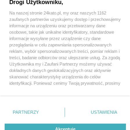
Drogi Użytkowniku,
Na naszej stronie 24kato.pl, my oraz naszych 1162
Wydawca mediów
lokalnych
zaufanych partnerów uzyskujemy dostęp i przechowujemy
informacje na urządzeniu oraz przetwarzamy dane
osobowe, takie jak unikalne identyfikatory, standardowe
informacje wysyłane przez urządzenie czy dane
przeglądania w celu zapewniania spersonalizowanych
19 / 0
reklam, wybór spersonalizowanych treści, pomiar reklam i
Nie zapomnij
treści, badanie odbiorców oraz ulepszanie usług. Za zgodą
zapoznać się z:
polityką prywatności
regulamin korzystania z portali
Użytkownika my i Zaufani Partnerzy możemy używać
Twoje
miasto
Skontakuj się
z nami
dokładnych danych geolokalizacyjnych oraz aktywnie
Piekary Śląskie
Kontakt
skanować charakterystykę urządzenia do celów
Chorzów
Wydawca
identyfikacji. Ponieważ cenimy Twoją prywatność, prosimy
Tarnowskie Góry
Redakcja
Ruda Śląska
Newsletter
o zgodę na korzystanie z tych technologii poprzez
Świętochłowice
Reklama
kliknięcie „Akceptuję”. Zgoda jest dobrowolna i zawsze
Tychy
możesz ją zmienić/wycofać klikając przycisk ustawień
Bytom
Katowice
prywatności znajdujący się w lewym dolnym rogu strony
REKLAMA
PARTNERZY
USTAWIENIA
Gliwice
. Niektóre rodzaje przetwarzania danych nie wymagają
Zabrze
Zagłębie
zgody użytkownika, ale masz prawo sprzeciwić się
takiemu przetwarzaniu. Preferencje będą miały
Akceptuję