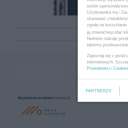
wybór spersonalizowan
Użytkownika my i Zau
skanować charakterys
zgodę na korzystanie 
ją zmienić/wycofać kl
Niektóre rodzaje prz
takiemu przetwarzaniu
Zapoznaj się z poniż
internetowych. Szcze
Prywatności
i
Cookie
Nie zapomnij
zapoznać się z:
polityką prywatnośc
PARTNERZY
Wydawca mediów
lokalnych