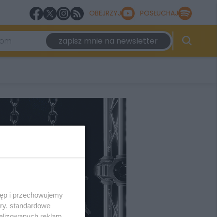
OBEJRZYJ
POSŁUCHAJ
zapisz mnie na newsletter
tęp i przechowujemy
ory, standardowe
alizowanych reklam,