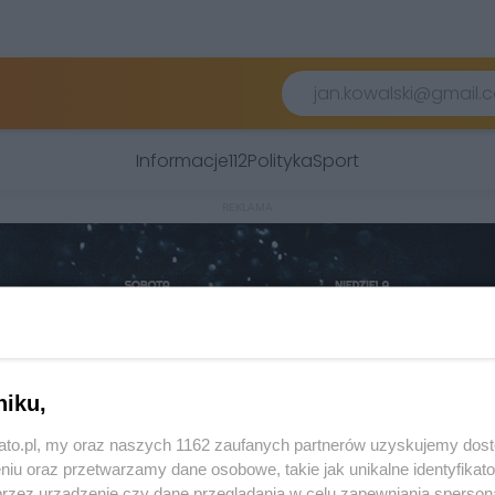
Informacje
112
Polityka
Sport
REKLAMA
niku,
kato.pl, my oraz naszych 1162 zaufanych partnerów uzyskujemy dos
niu oraz przetwarzamy dane osobowe, takie jak unikalne identyfikat
przez urządzenie czy dane przeglądania w celu zapewniania sperson