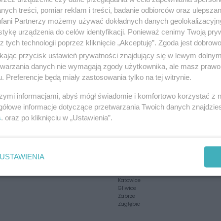
ych treści, pomiar reklam i treści, badanie odbiorców oraz ulepszan
fani Partnerzy możemy używać dokładnych danych geolokalizacyjn
tykę urządzenia do celów identyfikacji. Ponieważ cenimy Twoją pry
z tych technologii poprzez kliknięcie „Akceptuję”. Zgoda jest dobro
ikając przycisk ustawień prywatności znajdujący się w lewym dolny
etwarzania danych nie wymagają zgody użytkownika, ale masz prawo 
. Preferencje będą miały zastosowania tylko na tej witrynie.
szymi informacjami, abyś mógł świadomie i komfortowo korzystać z
gółowe informacje dotyczące przetwarzania Twoich danych znajdzi
Twoje
miasto
s
. oraz po kliknięciu w „Ustawienia”.
Piekary Śląskie
Chorzów
i
regulamin korzystania z portali
Tarnowskie Góry
Ruda Śląska
USTAWIENIA
Świętochłowice
Tychy
Bytom
Katowice
Gliwice
Zabrze
Zagłębie