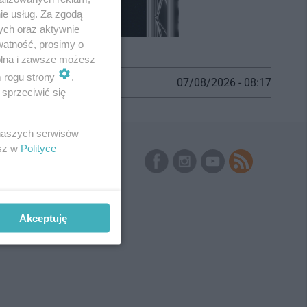
ie usług. Za zgodą
ych oraz aktywnie
watność, prosimy o
wolna i zawsze możesz
m rogu strony
.
07/08/2026 - 08:17
sprzeciwić się
 naszych serwisów
esz w
Polityce
Skontaktuj się
z nami
Kontakt
Wydawca
Redakcja
Newsletter
Akceptuję
Reklama