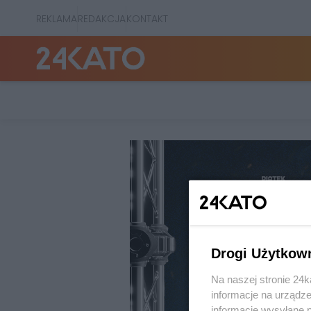
REKLAMA
REDAKCJA
KONTAKT
Drogi Użytkow
Na naszej stronie 24
informacje na urządze
informacje wysyłane 