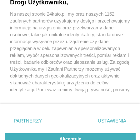
Drogi Użytkowniku,
Na naszej stronie 24kato.pl, my oraz naszych 1162
Wydawca mediów
lokalnych
zaufanych partnerów uzyskujemy dostęp i przechowujemy
informacje na urządzeniu oraz przetwarzamy dane
osobowe, takie jak unikalne identyfikatory, standardowe
informacje wysyłane przez urządzenie czy dane
przeglądania w celu zapewniania spersonalizowanych
1 / 0
reklam, wybór spersonalizowanych treści, pomiar reklam i
Nie zapomnij
treści, badanie odbiorców oraz ulepszanie usług. Za zgodą
zapoznać się z:
polityką prywatności
regulamin korzystania z portali
Użytkownika my i Zaufani Partnerzy możemy używać
Twoje
miasto
Skontakuj się
z nami
dokładnych danych geolokalizacyjnych oraz aktywnie
Piekary Śląskie
Kontakt
skanować charakterystykę urządzenia do celów
Chorzów
Wydawca
identyfikacji. Ponieważ cenimy Twoją prywatność, prosimy
Tarnowskie Góry
Redakcja
Ruda Śląska
Newsletter
o zgodę na korzystanie z tych technologii poprzez
Świętochłowice
Reklama
kliknięcie „Akceptuję”. Zgoda jest dobrowolna i zawsze
Tychy
możesz ją zmienić/wycofać klikając przycisk ustawień
Bytom
Katowice
prywatności znajdujący się w lewym dolnym rogu strony
REKLAMA
PARTNERZY
USTAWIENIA
Gliwice
. Niektóre rodzaje przetwarzania danych nie wymagają
Zabrze
Zagłębie
zgody użytkownika, ale masz prawo sprzeciwić się
takiemu przetwarzaniu. Preferencje będą miały
Akceptuję