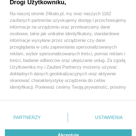
Drogi Użytkowniku,
Na naszej stronie 24kato.pl, my oraz naszych 1162
Wydawca mediów
lokalnych
zaufanych partnerów uzyskujemy dostęp i przechowujemy
informacje na urządzeniu oraz przetwarzamy dane
osobowe, takie jak unikalne identyfikatory, standardowe
informacje wysyłane przez urządzenie czy dane
przeglądania w celu zapewniania spersonalizowanych
2 / 0
reklam, wybór spersonalizowanych treści, pomiar reklam i
Nie zapomnij
treści, badanie odbiorców oraz ulepszanie usług. Za zgodą
zapoznać się z:
polityką prywatności
regulamin korzystania z portali
Użytkownika my i Zaufani Partnerzy możemy używać
Twoje
miasto
Skontakuj się
z nami
dokładnych danych geolokalizacyjnych oraz aktywnie
Piekary Śląskie
Kontakt
skanować charakterystykę urządzenia do celów
Chorzów
Wydawca
identyfikacji. Ponieważ cenimy Twoją prywatność, prosimy
Tarnowskie Góry
Redakcja
Ruda Śląska
Newsletter
o zgodę na korzystanie z tych technologii poprzez
Świętochłowice
Reklama
kliknięcie „Akceptuję”. Zgoda jest dobrowolna i zawsze
Tychy
możesz ją zmienić/wycofać klikając przycisk ustawień
Bytom
Katowice
prywatności znajdujący się w lewym dolnym rogu strony
REKLAMA
PARTNERZY
USTAWIENIA
Gliwice
. Niektóre rodzaje przetwarzania danych nie wymagają
Zabrze
Zagłębie
zgody użytkownika, ale masz prawo sprzeciwić się
takiemu przetwarzaniu. Preferencje będą miały
Akceptuję