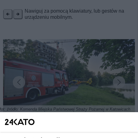
REKLAMA
Nawiguj za pomocą klawiatury, lub gestów na
urządzeniu mobilnym.
fot: źródło: Komenda Miejska Państwowej Straży Pożarnej w Katowicach
Tragedia w Dolinie Trzech Stawów. Topiący się