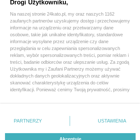
dzień wcześniej mężczyzna zmarł, mimo szybkiej
Drogi Użytkowniku,
pomocy świadków i służb, w tym śmigłowca LPR
Na naszej stronie 24kato.pl, my oraz naszych 1162
[ZDJĘCIA]
Wydawca mediów
lokalnych
zaufanych partnerów uzyskujemy dostęp i przechowujemy
informacje na urządzeniu oraz przetwarzamy dane
osobowe, takie jak unikalne identyfikatory, standardowe
informacje wysyłane przez urządzenie czy dane
3 / 5
przeglądania w celu zapewniania spersonalizowanych
reklam, wybór spersonalizowanych treści, pomiar reklam i
Katowice. Dolina Trzech
Nie zapomnij
treści, badanie odbiorców oraz ulepszanie usług. Za zgodą
zapoznać się z:
polityką prywatności
regulamin korzystania z portali
Użytkownika my i Zaufani Partnerzy możemy używać
Stawów – staw Łąka. 21
Twoje
miasto
Skontakuj się
z nami
dokładnych danych geolokalizacyjnych oraz aktywnie
Piekary Śląskie
Kontakt
czerwca 2025.
skanować charakterystykę urządzenia do celów
Chorzów
Wydawca
identyfikacji. Ponieważ cenimy Twoją prywatność, prosimy
Tarnowskie Góry
Redakcja
Ruda Śląska
Newsletter
o zgodę na korzystanie z tych technologii poprzez
Świętochłowice
Reklama
kliknięcie „Akceptuję”. Zgoda jest dobrowolna i zawsze
Tychy
możesz ją zmienić/wycofać klikając przycisk ustawień
Bytom
Katowice
prywatności znajdujący się w lewym dolnym rogu strony
REKLAMA
PARTNERZY
USTAWIENIA
Gliwice
. Niektóre rodzaje przetwarzania danych nie wymagają
Zabrze
Zagłębie
zgody użytkownika, ale masz prawo sprzeciwić się
takiemu przetwarzaniu. Preferencje będą miały
Akceptuję