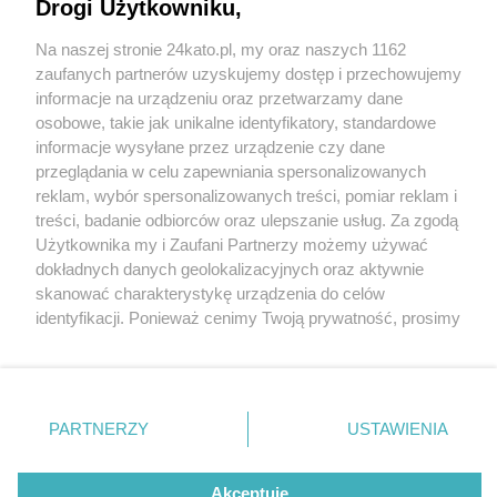
Drogi Użytkowniku,
Na naszej stronie 24kato.pl, my oraz naszych 1162
Wydawca mediów
lokalnych
zaufanych partnerów uzyskujemy dostęp i przechowujemy
informacje na urządzeniu oraz przetwarzamy dane
osobowe, takie jak unikalne identyfikatory, standardowe
informacje wysyłane przez urządzenie czy dane
przeglądania w celu zapewniania spersonalizowanych
1 / 0
reklam, wybór spersonalizowanych treści, pomiar reklam i
Nie zapomnij
treści, badanie odbiorców oraz ulepszanie usług. Za zgodą
zapoznać się z:
polityką prywatności
regulamin korzystania z portali
Użytkownika my i Zaufani Partnerzy możemy używać
Twoje
miasto
Skontakuj się
z nami
dokładnych danych geolokalizacyjnych oraz aktywnie
Piekary Śląskie
Kontakt
skanować charakterystykę urządzenia do celów
Chorzów
Wydawca
identyfikacji. Ponieważ cenimy Twoją prywatność, prosimy
Tarnowskie Góry
Redakcja
Ruda Śląska
Newsletter
o zgodę na korzystanie z tych technologii poprzez
Świętochłowice
Reklama
kliknięcie „Akceptuję”. Zgoda jest dobrowolna i zawsze
Tychy
możesz ją zmienić/wycofać klikając przycisk ustawień
Bytom
Katowice
prywatności znajdujący się w lewym dolnym rogu strony
REKLAMA
PARTNERZY
USTAWIENIA
Gliwice
. Niektóre rodzaje przetwarzania danych nie wymagają
Zabrze
Zagłębie
zgody użytkownika, ale masz prawo sprzeciwić się
takiemu przetwarzaniu. Preferencje będą miały
Akceptuję