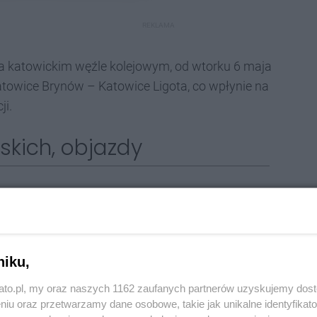
REKLAMA
a katowickim węźle kolejowym, od wtorku 6 maja
Katowice Brynów – Katowice Ligota, co wpłynie na
ji.
skich, objazdy
pojadą do i z Gliwic, a nie do i z Bielska-Białej;
nych na odcinku Tychy – Katowice;
niku,
nych na
odcinku Katowice Ligota – Katowice;
kato.pl, my oraz naszych 1162 zaufanych partnerów uzyskujemy dos
anych przez Hajduki na trasie Katowice – Katowice
niu oraz przetwarzamy dane osobowe, takie jak unikalne identyfikat