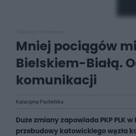
24kato.pl
/
informacje
Mniej pociągów mi
Bielskiem-Białą. O
komunikacji
Katarzyna Pachelska
Duże zmiany zapowiada PKP PLK w 
przebudowy katowickiego węzła ko