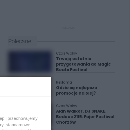
REKLAMA
Polecane
Czas Wolny
Trwają ostatnie
przygotowania do Magic
Beats Festival
Reklama
Gdzie są najlepsze
promocje na olej?
Czas Wolny
Alan Walker, DJ SNAKE,
Bedoes 2115: Fajer Festiwal
tęp i przechowujemy
Chorzów
ory, standardowe