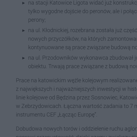
na stacji Katowice Ligota widać już konstrukc
tylko wygodne dojście do peronów, ale i połąc
perony;
na ul. Kłodnickiej, rozebrana została już czę
nowych przyczółków, na których zamontow
kontynuowane są prace związane budową n
na ul. Przodowników wykonawca zbudował już
obiektu. Trwają prace związane z budową n
Prace na katowickim węźle kolejowym realizowane 
z największych i najważniejszych inwestycji w hi
linie kolejowe od Będzina przez Sosnowiec, Katow
w Zebrzydowicach. Łączna wartość zadania to 7 ml
instrumentu CEF „Łącząc Europę”.
Dobudowa nowych torów i oddzielenie ruchu aglo