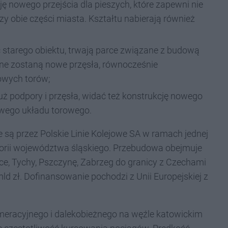
ję nowego przejścia dla pieszych, które zapewni nie
zy obie części miasta. Kształtu nabierają również
ść starego obiektu, trwają parce związane z budową
ane zostaną nowe
przęsła, równocześnie
owych torów;
 podpory i przęsła, widać też konstrukcję nowego
owego układu torowego.
są przez Polskie Linie Kolejowe SA w ramach jednej
storii województwa śląskiego. Przebudowa obejmuje
ice, Tychy, Pszczynę, Zabrzeg do granicy z Czechami
d zł. Dofinansowanie pochodzi z Unii Europejskiej z
meracyjnego i dalekobieżnego na węźle katowickim