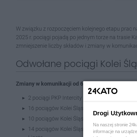
W związku z rozpoczęciem kolejnego etapu prac n
2025 r. pociągi pojadą po jednym torze na trasie 
zmniejszenie liczby składów i zmiany w komunikac
Odwołane pociągi Kolei Ślą
Zmiany w komunikacji od 6 maja:
2 pociągi PKP Intercity „Daszyński” i „Korfanty” 
16 pociągów Kolei Śląskich zostanie odwoła
Drogi Użytkow
10 pociągów Kolei Śląskich zostanie odwoła
Na naszej stronie 24
14 pociągów Kolei Śląskich zostanie skierow
informacje na urządze