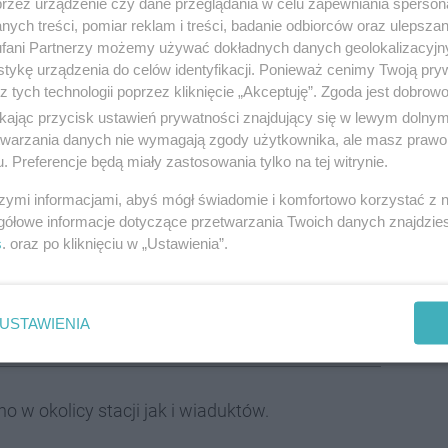
przez urządzenie czy dane przeglądania w celu zapewniania sperson
ych treści, pomiar reklam i treści, badanie odbiorców oraz ulepszan
fani Partnerzy możemy używać dokładnych danych geolokalizacyjn
tykę urządzenia do celów identyfikacji. Ponieważ cenimy Twoją pry
z tych technologii poprzez kliknięcie „Akceptuję”. Zgoda jest dobro
 maja związane są z poszerzeniem torowiska
ikając przycisk ustawień prywatności znajdujący się w lewym dolny
mocnieniem nasypu na odcinku od Brynowa do
etwarzania danych nie wymagają zgody użytkownika, ale masz prawo 
. Preferencje będą miały zastosowania tylko na tej witrynie.
ie prac przygotowawczych do budowy nowych
a usunięcia obecnych konstrukcji przyczółków i
szymi informacjami, abyś mógł świadomie i komfortowo korzystać z
gółowe informacje dotyczące przetwarzania Twoich danych znajdzi
ę pod czynnym torem - wyjaśnia PKP PLK.
s
. oraz po kliknięciu w „Ustawienia”.
USTAWIENIA
ą kolejową w Ligocie
o w okolicy stacji jak i wiaduktów.