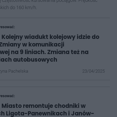
ę częstotliwość kursowania pociągów. Prędkość
kich do 160 km/h.
resować:
 Kolejny wiadukt kolejowy idzie do
Zmiany w komunikacji
ej na 9 liniach. Zmiana też na
niach autobusowych
yna Pachelska
23/04/2025
resować:
 Miasto remontuje chodniki w
ch Ligota-Panewnikach i Janów-