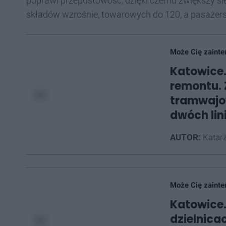
poprawi przepustowość, dzięki czemu zwiększy si
składów wzrośnie, towarowych do 120, a pasażers
Może Cię zainte
Katowice.
remontu. 
tramwajow
dwóch li
AUTOR:
Katarz
Może Cię zainte
Katowice.
dzielnica