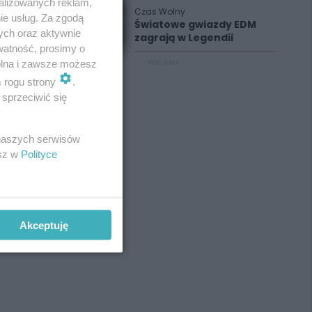
alizowanych reklam,
Czas Wolny
ie usług. Za zgodą
Światowe gwiazdy EDM
ych oraz aktywnie
zagrają w Legendii
watność, prosimy o
wolna i zawsze możesz
REKLAMA
m rogu strony
.
sprzeciwić się
 naszych serwisów
esz w
Polityce
Akceptuję