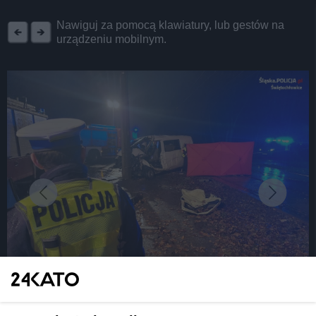
REKLAMA
Nawiguj za pomocą klawiatury, lub gestów na
urządzeniu mobilnym.
fot: