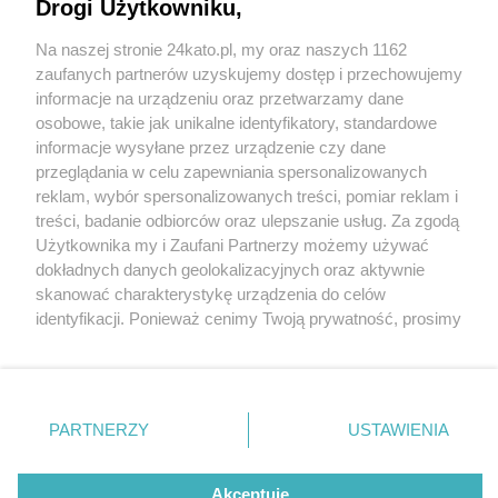
Drogi Użytkowniku,
Mniej wypadków i ofiar, ale za to 2 tysiące więcej
pijanych kierowców w 2021 roku w woj. śląskim w
Na naszej stronie 24kato.pl, my oraz naszych 1162
porównaniu z 2020 r.
Wydawca mediów
lokalnych
zaufanych partnerów uzyskujemy dostęp i przechowujemy
informacje na urządzeniu oraz przetwarzamy dane
osobowe, takie jak unikalne identyfikatory, standardowe
informacje wysyłane przez urządzenie czy dane
przeglądania w celu zapewniania spersonalizowanych
3 / 7
reklam, wybór spersonalizowanych treści, pomiar reklam i
Nie zapomnij
treści, badanie odbiorców oraz ulepszanie usług. Za zgodą
Śląska Policja na drogach
zapoznać się z:
polityką prywatności
regulamin korzystania z portali
Użytkownika my i Zaufani Partnerzy możemy używać
Twoje
miasto
Skontakuj się
z nami
dokładnych danych geolokalizacyjnych oraz aktywnie
Piekary Śląskie
Kontakt
skanować charakterystykę urządzenia do celów
Śląska Policja na drogach
Chorzów
Wydawca
identyfikacji. Ponieważ cenimy Twoją prywatność, prosimy
Tarnowskie Góry
Redakcja
Ruda Śląska
Newsletter
o zgodę na korzystanie z tych technologii poprzez
Świętochłowice
Reklama
kliknięcie „Akceptuję”. Zgoda jest dobrowolna i zawsze
Tychy
możesz ją zmienić/wycofać klikając przycisk ustawień
Bytom
Katowice
prywatności znajdujący się w lewym dolnym rogu strony
REKLAMA
PARTNERZY
USTAWIENIA
Gliwice
. Niektóre rodzaje przetwarzania danych nie wymagają
Zabrze
Zagłębie
zgody użytkownika, ale masz prawo sprzeciwić się
takiemu przetwarzaniu. Preferencje będą miały
Akceptuję