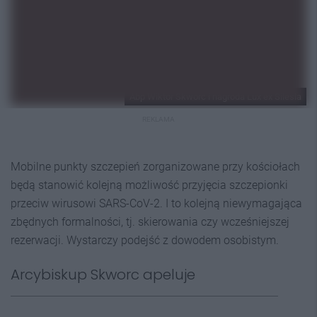
Abp Wiktor Skworc i nagroda Lux ex Silesia
REKLAMA
Mobilne punkty szczepień zorganizowane przy kościołach
będą stanowić kolejną możliwość przyjęcia szczepionki
przeciw wirusowi SARS-CoV-2. I to kolejną niewymagająca
zbędnych formalności, tj. skierowania czy wcześniejszej
rezerwacji. Wystarczy podejść z dowodem osobistym.
Arcybiskup Skworc apeluje