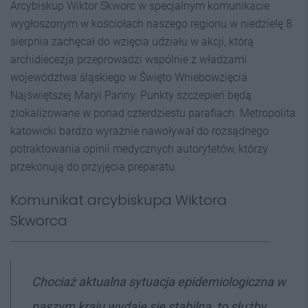
Arcybiskup Wiktor Skworc w specjalnym komunikacie
wygłoszonym w kościołach naszego regionu w niedzielę 8
sierpnia zachęcał do wzięcia udziału w akcji, którą
archidiecezja przeprowadzi wspólnie z władzami
województwa śląskiego w Święto Wniebowzięcia
Najświętszej Maryi Panny. Punkty szczepień będą
zlokalizowane w ponad czterdziestu parafiach. Metropolita
katowicki bardzo wyraźnie nawoływał do rozsądnego
potraktowania opinii medycznych autorytetów, którzy
przekonują do przyjęcia preparatu.
Komunikat arcybiskupa Wiktora
Skworca
Chociaż aktualna sytuacja epidemiologiczna w
naszym kraju wydaje się stabilna, to służby