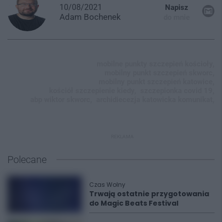
10/08/2021
Napisz
Adam
Bochenek
do mnie
mobilne punkty szczepień kościoły,
mobilny punkt szczepień skworc,
mobilny punkt szczepień katowice,
kościół szczepienie kiedy,
szczepionka covid 19,
abp wiktor skworc,
archidiecezja katowicka komunikat,
REKLAMA
Polecane
Czas Wolny
Trwają ostatnie przygotowania
do Magic Beats Festival