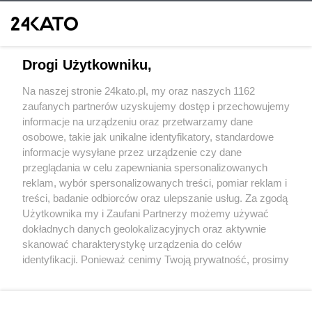
Drogi Użytkowniku,
Na naszej stronie 24kato.pl, my oraz naszych 1162
Wydawca mediów
lokalnych
zaufanych partnerów uzyskujemy dostęp i przechowujemy
informacje na urządzeniu oraz przetwarzamy dane
osobowe, takie jak unikalne identyfikatory, standardowe
informacje wysyłane przez urządzenie czy dane
przeglądania w celu zapewniania spersonalizowanych
reklam, wybór spersonalizowanych treści, pomiar reklam i
Nie zapomnij
treści, badanie odbiorców oraz ulepszanie usług. Za zgodą
zapoznać się z:
polityką prywatności
regulamin korzystania z portali
Użytkownika my i Zaufani Partnerzy możemy używać
Twoje
miasto
Skontakuj się
z nami
dokładnych danych geolokalizacyjnych oraz aktywnie
Piekary Śląskie
Kontakt
skanować charakterystykę urządzenia do celów
Chorzów
Wydawca
identyfikacji. Ponieważ cenimy Twoją prywatność, prosimy
Tarnowskie Góry
Redakcja
Ruda Śląska
Newsletter
o zgodę na korzystanie z tych technologii poprzez
Świętochłowice
Reklama
kliknięcie „Akceptuję”. Zgoda jest dobrowolna i zawsze
Tychy
możesz ją zmienić/wycofać klikając przycisk ustawień
Bytom