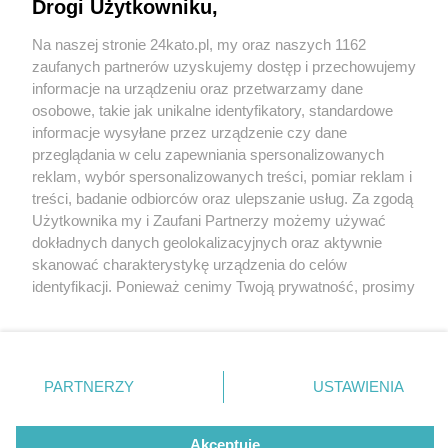
Drogi Użytkowniku,
Murawa na boisku GKS-u w Arenie Katowice
okazała się felerna. Konieczna jest wymiana,
Na naszej stronie 24kato.pl, my oraz naszych 1162
która potrwa trzy tygodnie
Wydawca mediów
lokalnych
zaufanych partnerów uzyskujemy dostęp i przechowujemy
informacje na urządzeniu oraz przetwarzamy dane
osobowe, takie jak unikalne identyfikatory, standardowe
informacje wysyłane przez urządzenie czy dane
przeglądania w celu zapewniania spersonalizowanych
1 / 6
reklam, wybór spersonalizowanych treści, pomiar reklam i
Nie zapomnij
treści, badanie odbiorców oraz ulepszanie usług. Za zgodą
Arena Katowice przed
zapoznać się z:
polityką prywatności
regulamin korzystania z portali
Użytkownika my i Zaufani Partnerzy możemy używać
Twoje
miasto
Skontakuj się
z nami
dokładnych danych geolokalizacyjnych oraz aktywnie
meczem otwarcia 1
Piekary Śląskie
Kontakt
skanować charakterystykę urządzenia do celów
Chorzów
Wydawca
identyfikacji. Ponieważ cenimy Twoją prywatność, prosimy
Tarnowskie Góry
Redakcja
Ruda Śląska
Newsletter
o zgodę na korzystanie z tych technologii poprzez
Świętochłowice
Reklama
kliknięcie „Akceptuję”. Zgoda jest dobrowolna i zawsze
Tychy
możesz ją zmienić/wycofać klikając przycisk ustawień
Bytom
Katowice
prywatności znajdujący się w lewym dolnym rogu strony
REKLAMA
PARTNERZY
USTAWIENIA
Gliwice
. Niektóre rodzaje przetwarzania danych nie wymagają
Zabrze
Zagłębie
zgody użytkownika, ale masz prawo sprzeciwić się
takiemu przetwarzaniu. Preferencje będą miały
Akceptuję