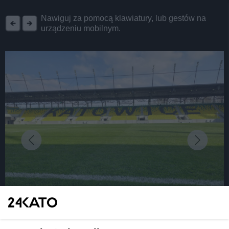
REKLAMA
Nawiguj za pomocą klawiatury, lub gestów na
urządzeniu mobilnym.
fot: