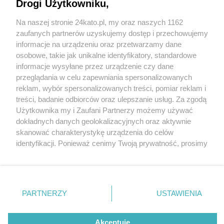
Beksińskiego" już 24 września w katowickim
Drogi Użytkowniku,
Spodku. Są jeszcze bilety
Na naszej stronie 24kato.pl, my oraz naszych 1162
Wydawca mediów
lokalnych
zaufanych partnerów uzyskujemy dostęp i przechowujemy
informacje na urządzeniu oraz przetwarzamy dane
osobowe, takie jak unikalne identyfikatory, standardowe
1 / 2
informacje wysyłane przez urządzenie czy dane
Koncert "Świat mistrza
przeglądania w celu zapewniania spersonalizowanych
reklam, wybór spersonalizowanych treści, pomiar reklam i
Beksińskiego"
Nie zapomnij
treści, badanie odbiorców oraz ulepszanie usług. Za zgodą
zapoznać się z:
polityką prywatności
regulamin korzystania z portali
Użytkownika my i Zaufani Partnerzy możemy używać
Twoje
miasto
Skontakuj się
z nami
dokładnych danych geolokalizacyjnych oraz aktywnie
Piekary Śląskie
Kontakt
Koncert "Świat mistrza Beksińskiego" odbędzie się 24
skanować charakterystykę urządzenia do celów
Chorzów
Wydawca
identyfikacji. Ponieważ cenimy Twoją prywatność, prosimy
Tarnowskie Góry
Redakcja
września w Spodku
Ruda Śląska
Newsletter
o zgodę na korzystanie z tych technologii poprzez
Świętochłowice
Reklama
kliknięcie „Akceptuję”. Zgoda jest dobrowolna i zawsze
Tychy
możesz ją zmienić/wycofać klikając przycisk ustawień
Bytom
Katowice
prywatności znajdujący się w lewym dolnym rogu strony
REKLAMA
PARTNERZY
USTAWIENIA
Gliwice
. Niektóre rodzaje przetwarzania danych nie wymagają
Zabrze
Zagłębie
zgody użytkownika, ale masz prawo sprzeciwić się
takiemu przetwarzaniu. Preferencje będą miały
Akceptuję