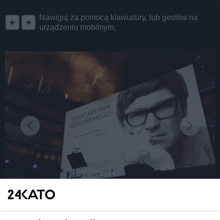
REKLAMA
Nawiguj za pomocą klawiatury, lub gestów na
urządzeniu mobilnym.
fot: Materiały prasowe
Muzyka i sztuka. Widowisko "Świat Mistrza