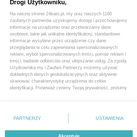
tamtejszy cmentarz żydowski
Drogi Użytkowniku,
Na naszej stronie 24kato.pl, my oraz naszych 1160
Wydawca mediów
lokalnych
zaufanych partnerów uzyskujemy dostęp i przechowujemy
informacje na urządzeniu oraz przetwarzamy dane
osobowe, takie jak unikalne identyfikatory, standardowe
informacje wysyłane przez urządzenie czy dane
1 / 3
przeglądania w celu zapewniania spersonalizowanych
reklam, wybór spersonalizowanych treści, pomiar reklam i
Kirkut myslowice zniszczenie
Nie zapomnij
treści, badanie odbiorców oraz ulepszanie usług. Za zgodą
zapoznać się z:
polityką prywatności
regulamin korzystania z portali
Użytkownika my i Zaufani Partnerzy możemy używać
1
Twoje
miasto
Skontakuj się
z nami
dokładnych danych geolokalizacyjnych oraz aktywnie
Piekary Śląskie
Kontakt
skanować charakterystykę urządzenia do celów
Chorzów
Wydawca
identyfikacji. Ponieważ cenimy Twoją prywatność, prosimy
Tarnowskie Góry
Redakcja
Ruda Śląska
Newsletter
o zgodę na korzystanie z tych technologii poprzez
Świętochłowice
Reklama
kliknięcie „Akceptuję”. Zgoda jest dobrowolna i zawsze
Tychy
możesz ją zmienić/wycofać klikając przycisk ustawień
Bytom
Katowice
prywatności znajdujący się w lewym dolnym rogu strony
REKLAMA
PARTNERZY
USTAWIENIA
Gliwice
. Niektóre rodzaje przetwarzania danych nie wymagają
Zabrze
Zagłębie
zgody użytkownika, ale masz prawo sprzeciwić się
takiemu przetwarzaniu. Preferencje będą miały
Akceptuję