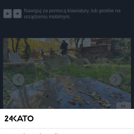
REKLAMA
Nawiguj za pomocą klawiatury, lub gestów na
urządzeniu mobilnym.
fot:
Mysłowice: Nastolatkowie zdewastowali