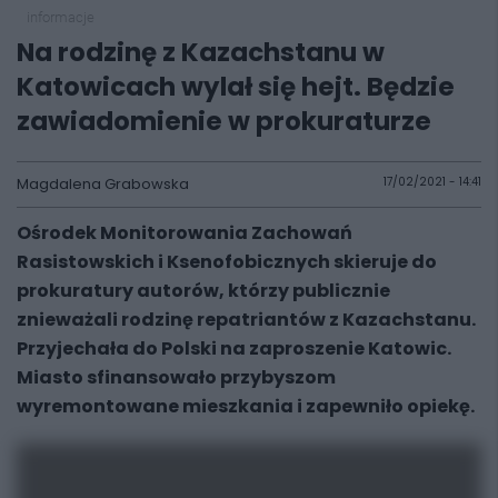
informacje
Na rodzinę z Kazachstanu w
Katowicach wylał się hejt. Będzie
zawiadomienie w prokuraturze
Magdalena Grabowska
17/02/2021 - 14:41
Ośrodek Monitorowania Zachowań
Rasistowskich i Ksenofobicznych skieruje do
prokuratury autorów, którzy publicznie
znieważali rodzinę repatriantów z Kazachstanu.
Przyjechała do Polski na zaproszenie Katowic.
Miasto sfinansowało przybyszom
wyremontowane mieszkania i zapewniło opiekę.