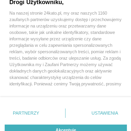
Drogi Użytkowniku,
Na naszej stronie 24kato.pl, my oraz naszych 1160
Wydawca mediów
lokalnych
zaufanych partnerów uzyskujemy dostęp i przechowujemy
informacje na urządzeniu oraz przetwarzamy dane
osobowe, takie jak unikalne identyfikatory, standardowe
informacje wysyłane przez urządzenie czy dane
przeglądania w celu zapewniania spersonalizowanych
2 / 0
reklam, wybór spersonalizowanych treści, pomiar reklam i
Nie zapomnij
treści, badanie odbiorców oraz ulepszanie usług. Za zgodą
zapoznać się z:
polityką prywatności
regulamin korzystania z portali
Użytkownika my i Zaufani Partnerzy możemy używać
Twoje
miasto
Skontakuj się
z nami
dokładnych danych geolokalizacyjnych oraz aktywnie
Piekary Śląskie
Kontakt
skanować charakterystykę urządzenia do celów
Chorzów
Wydawca
identyfikacji. Ponieważ cenimy Twoją prywatność, prosimy
Tarnowskie Góry
Redakcja
Ruda Śląska
Newsletter
o zgodę na korzystanie z tych technologii poprzez
Świętochłowice
Reklama
kliknięcie „Akceptuję”. Zgoda jest dobrowolna i zawsze
Tychy
możesz ją zmienić/wycofać klikając przycisk ustawień
Bytom
Katowice
prywatności znajdujący się w lewym dolnym rogu strony
REKLAMA
PARTNERZY
USTAWIENIA
Gliwice
. Niektóre rodzaje przetwarzania danych nie wymagają
Zabrze
Zagłębie
zgody użytkownika, ale masz prawo sprzeciwić się
takiemu przetwarzaniu. Preferencje będą miały
Akceptuję