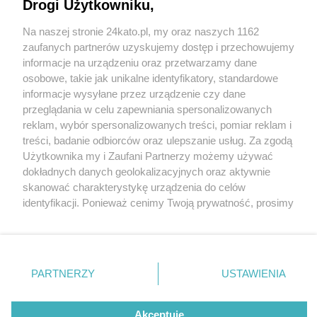
Drogi Użytkowniku,
Na naszej stronie 24kato.pl, my oraz naszych 1162
Wydawca mediów
lokalnych
zaufanych partnerów uzyskujemy dostęp i przechowujemy
informacje na urządzeniu oraz przetwarzamy dane
osobowe, takie jak unikalne identyfikatory, standardowe
informacje wysyłane przez urządzenie czy dane
przeglądania w celu zapewniania spersonalizowanych
1 / 0
reklam, wybór spersonalizowanych treści, pomiar reklam i
Nie zapomnij
treści, badanie odbiorców oraz ulepszanie usług. Za zgodą
zapoznać się z:
polityką prywatności
regulamin korzystania z portali
Użytkownika my i Zaufani Partnerzy możemy używać
Twoje
miasto
Skontakuj się
z nami
dokładnych danych geolokalizacyjnych oraz aktywnie
Piekary Śląskie
Kontakt
skanować charakterystykę urządzenia do celów
Chorzów
Wydawca
identyfikacji. Ponieważ cenimy Twoją prywatność, prosimy
Tarnowskie Góry
Redakcja
Ruda Śląska
Newsletter
o zgodę na korzystanie z tych technologii poprzez
Świętochłowice
Reklama
kliknięcie „Akceptuję”. Zgoda jest dobrowolna i zawsze
Tychy
możesz ją zmienić/wycofać klikając przycisk ustawień
Bytom
Katowice
prywatności znajdujący się w lewym dolnym rogu strony
REKLAMA
PARTNERZY
USTAWIENIA
Gliwice
. Niektóre rodzaje przetwarzania danych nie wymagają
Zabrze
Zagłębie
zgody użytkownika, ale masz prawo sprzeciwić się
takiemu przetwarzaniu. Preferencje będą miały
Akceptuję