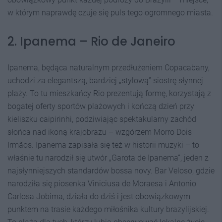
w którym naprawdę czuje się puls tego ogromnego miasta.
2. Ipanema – Rio de Janeiro
Ipanema, będąca naturalnym przedłużeniem Copacabany,
uchodzi za elegantszą, bardziej „stylową” siostrę słynnej
plaży. To tu mieszkańcy Rio prezentują formę, korzystają z
bogatej oferty sportów plażowych i kończą dzień przy
kieliszku caipirinhi, podziwiając spektakularny zachód
słońca nad ikoną krajobrazu – wzgórzem Morro Dois
Irmãos. Ipanema zapisała się też w historii muzyki – to
właśnie tu narodził się utwór „Garota de Ipanema”, jeden z
najsłynniejszych standardów bossa novy. Bar Veloso, gdzie
narodziła się piosenka Viniciusa de Moraesa i Antonio
Carlosa Jobima, działa do dziś i jest obowiązkowym
punktem na trasie każdego miłośnika kultury brazylijskiej.