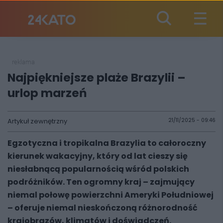
reklama
Najpiękniejsze plaże Brazylii –
urlop marzeń
Artykuł zewnętrzny
21/11/2025 - 09:46
Egzotyczna i tropikalna Brazylia to całoroczny
kierunek wakacyjny, który od lat cieszy się
niesłabnącą popularnością wśród polskich
podróżników. Ten ogromny kraj – zajmujący
niemal połowę powierzchni Ameryki Południowej
– oferuje niemal nieskończoną różnorodność
krajobrazów, klimatów i doświadczeń.