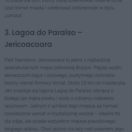
To plaża dla tych, którzy lubią obserwować lokalne życie,
czuć klimat miasta i celebrować codzienność w stylu
„carioca”.
3. Lagoa do Paraíso –
Jericoacoara
Park Narodowy Jericoacoara to jedno z najbardziej
spektakularnych miejsc północnej Brazylii. Pejzaż wydm,
słonecznych lagun i surowego, pustynnego wybrzeża
tworzy niemal filmowy klimat. Około 25 km od miasteczka
Jeri znajduje się laguna Lagoa do Paraíso, słynąca z
białego jak mąka piasku i wody o odcieniu niebiesko-
lazurowym. Jednym z symboli tego miejsca są hamaki
rozwieszone wprost w krystalicznej wodzie – idealne tło
dla zdjęć, ale przede wszystkim miejsce prawdziwego
błogiego relaksu. Choć jezioro nie leży nad oceanem, jego