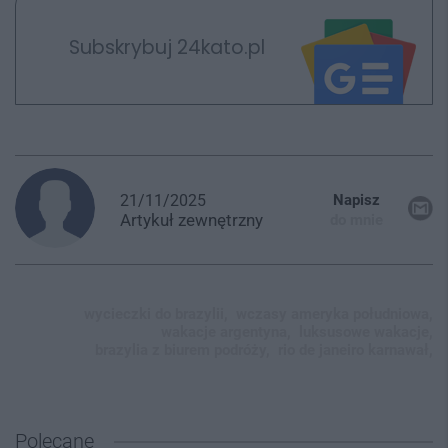
Subskrybuj 24kato.pl
21/11/2025
Napisz
Artykuł
zewnętrzny
do mnie
wycieczki do brazylii,
wczasy ameryka południowa,
wakacje argentyna,
luksusowe wakacje,
brazylia z biurem podróży,
rio de janeiro karnawał,
Polecane