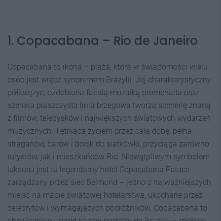
1. Copacabana – Rio de Janeiro
Copacabana to ikona – plaża, która w świadomości wielu
osób jest wręcz synonimem Brazylii. Jej charakterystyczny
półksiężyc, ozdobiona falistą mozaiką promenada oraz
szeroka piaszczysta linia brzegowa tworzą scenerię znaną
z filmów, teledysków i największych światowych wydarzeń
muzycznych. Tętniąca życiem przez całą dobę, pełna
straganów, barów i boisk do siatkówki, przyciąga zarówno
turystów, jak i mieszkańców Rio. Niewątpliwym symbolem
luksusu jest tu legendarny hotel Copacabana Palace
zarządzany przez sieć Belmond – jedno z najważniejszych
miejsc na mapie światowej hotelarstwa, ukochane przez
celebrytów i wymagających podróżników. Copacabana to
obowiązkowy punkt każdej podróży do Brazylii – miejsce,