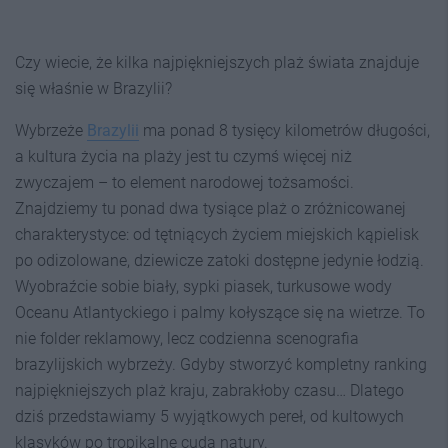
Czy wiecie, że kilka najpiękniejszych plaż świata znajduje
się właśnie w Brazylii?
Wybrzeże
Brazylii
ma ponad 8 tysięcy kilometrów długości,
a kultura życia na plaży jest tu czymś więcej niż
zwyczajem – to element narodowej tożsamości.
Znajdziemy tu ponad dwa tysiące plaż o zróżnicowanej
charakterystyce: od tętniących życiem miejskich kąpielisk
po odizolowane, dziewicze zatoki dostępne jedynie łodzią.
Wyobraźcie sobie biały, sypki piasek, turkusowe wody
Oceanu Atlantyckiego i palmy kołyszące się na wietrze. To
nie folder reklamowy, lecz codzienna scenografia
brazylijskich wybrzeży. Gdyby stworzyć kompletny ranking
najpiękniejszych plaż kraju, zabrakłoby czasu… Dlatego
dziś przedstawiamy 5 wyjątkowych pereł, od kultowych
klasyków po tropikalne cuda natury.