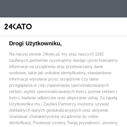
Drogi Użytkowniku,
Na naszej stronie 24kato.pl, my oraz naszych 1162
Wydawca mediów
lokalnych
zaufanych partnerów uzyskujemy dostęp i przechowujemy
informacje na urządzeniu oraz przetwarzamy dane
osobowe, takie jak unikalne identyfikatory, standardowe
informacje wysyłane przez urządzenie czy dane
przeglądania w celu zapewniania spersonalizowanych
reklam, wybór spersonalizowanych treści, pomiar reklam i
Nie zapomnij
treści, badanie odbiorców oraz ulepszanie usług. Za zgodą
zapoznać się z:
polityką prywatności
regulamin korzystania z portali
Użytkownika my i Zaufani Partnerzy możemy używać
Twoje
miasto
Skontakuj się
z nami
dokładnych danych geolokalizacyjnych oraz aktywnie
Piekary Śląskie
Kontakt
skanować charakterystykę urządzenia do celów
Chorzów
Wydawca
identyfikacji. Ponieważ cenimy Twoją prywatność, prosimy
Tarnowskie Góry
Redakcja