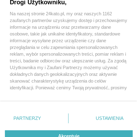
Drogi Użytkowniku,
Na naszej stronie 24kato.pl, my oraz naszych 1162
Wydawca mediów
lokalnych
zaufanych partnerów uzyskujemy dostęp i przechowujemy
informacje na urządzeniu oraz przetwarzamy dane
osobowe, takie jak unikalne identyfikatory, standardowe
informacje wysyłane przez urządzenie czy dane
przeglądania w celu zapewniania spersonalizowanych
1 / 0
reklam, wybór spersonalizowanych treści, pomiar reklam i
Nie zapomnij
treści, badanie odbiorców oraz ulepszanie usług. Za zgodą
zapoznać się z:
polityką prywatności
regulamin korzystania z portali
Użytkownika my i Zaufani Partnerzy możemy używać
Twoje
miasto
Skontakuj się
z nami
dokładnych danych geolokalizacyjnych oraz aktywnie
Piekary Śląskie
Kontakt
skanować charakterystykę urządzenia do celów
Chorzów
Wydawca
identyfikacji. Ponieważ cenimy Twoją prywatność, prosimy
Tarnowskie Góry
Redakcja
Ruda Śląska
Newsletter
o zgodę na korzystanie z tych technologii poprzez
Świętochłowice
Reklama
kliknięcie „Akceptuję”. Zgoda jest dobrowolna i zawsze
Tychy
możesz ją zmienić/wycofać klikając przycisk ustawień
Bytom
Katowice
prywatności znajdujący się w lewym dolnym rogu strony
REKLAMA
PARTNERZY
USTAWIENIA
Gliwice
. Niektóre rodzaje przetwarzania danych nie wymagają
Zabrze
Zagłębie
zgody użytkownika, ale masz prawo sprzeciwić się
takiemu przetwarzaniu. Preferencje będą miały
Akceptuję