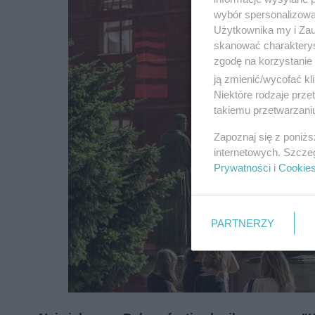
zapoznać się z:
polityką prywatnośc
wybór spersonalizowan
Użytkownika my i Zau
skanować charakterys
Wydawca mediów
lokalnych
zgodę na korzystanie 
ją zmienić/wycofać kl
Niektóre rodzaje prz
takiemu przetwarzaniu
Zapoznaj się z poniż
internetowych. Szcze
Prywatności
i
Cookie
PARTNERZY