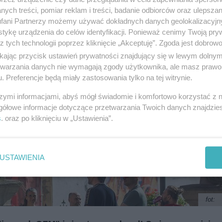
i
regulamin korzystania z portali
Tarnowskie Góry
ych treści, pomiar reklam i treści, badanie odbiorców oraz ulepszan
Ruda Śląska
fani Partnerzy możemy używać dokładnych danych geolokalizacyjn
Świętochłowice
Tychy
tykę urządzenia do celów identyfikacji. Ponieważ cenimy Twoją pry
Bytom
z tych technologii poprzez kliknięcie „Akceptuję”. Zgoda jest dobro
Katowice
Gliwice
ikając przycisk ustawień prywatności znajdujący się w lewym dolny
Zabrze
etwarzania danych nie wymagają zgody użytkownika, ale masz prawo 
Zagłębie
. Preferencje będą miały zastosowania tylko na tej witrynie.
szymi informacjami, abyś mógł świadomie i komfortowo korzystać z
gółowe informacje dotyczące przetwarzania Twoich danych znajdzi
s
. oraz po kliknięciu w „Ustawienia”.
USTAWIENIA
fot: