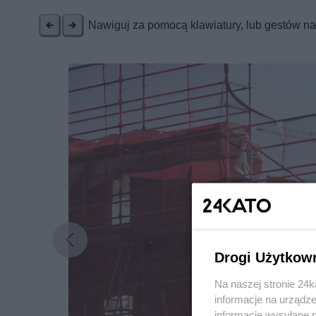
Nawiguj za pomocą klawiatury, lub gestów n
Drogi Użytkow
Na naszej stronie 24
informacje na urządze
informacje wysyłane 
Nie zapomnij