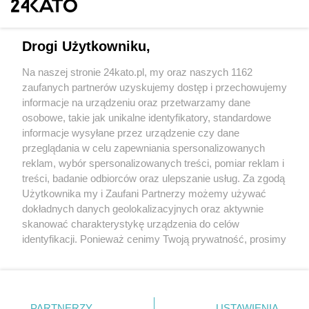
Drogi Użytkowniku,
Na naszej stronie 24kato.pl, my oraz naszych 1162
Wydawca mediów
lokalnych
zaufanych partnerów uzyskujemy dostęp i przechowujemy
informacje na urządzeniu oraz przetwarzamy dane
osobowe, takie jak unikalne identyfikatory, standardowe
informacje wysyłane przez urządzenie czy dane
przeglądania w celu zapewniania spersonalizowanych
reklam, wybór spersonalizowanych treści, pomiar reklam i
Nie zapomnij
treści, badanie odbiorców oraz ulepszanie usług. Za zgodą
zapoznać się z:
polityką prywatności
regulamin korzystania z portali
Użytkownika my i Zaufani Partnerzy możemy używać
Twoje
miasto
Skontaktuj się
z nami
dokładnych danych geolokalizacyjnych oraz aktywnie
Piekary Śląskie
Kontakt
skanować charakterystykę urządzenia do celów
Chorzów
Wydawca
identyfikacji. Ponieważ cenimy Twoją prywatność, prosimy
Tarnowskie Góry
Redakcja
Ruda Śląska
Newsletter
o zgodę na korzystanie z tych technologii poprzez
Świętochłowice
Reklama
kliknięcie „Akceptuję”. Zgoda jest dobrowolna i zawsze
Tychy
możesz ją zmienić/wycofać klikając przycisk ustawień
Bytom
Katowice
prywatności znajdujący się w lewym dolnym rogu strony
PARTNERZY
USTAWIENIA
Gliwice