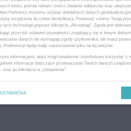
ych treści, pomiar reklam i treści, badanie odbiorców oraz ulepszan
fani Partnerzy możemy używać dokładnych danych geolokalizacyjn
tykę urządzenia do celów identyfikacji. Ponieważ cenimy Twoją pry
z tych technologii poprzez kliknięcie „Akceptuję”. Zgoda jest dobro
ikając przycisk ustawień prywatności znajdujący się w lewym dolny
etwarzania danych nie wymagają zgody użytkownika, ale masz prawo 
. Preferencje będą miały zastosowania tylko na tej witrynie.
szymi informacjami, abyś mógł świadomie i komfortowo korzystać z
gółowe informacje dotyczące przetwarzania Twoich danych znajdzi
s
. oraz po kliknięciu w „Ustawienia”.
USTAWIENIA