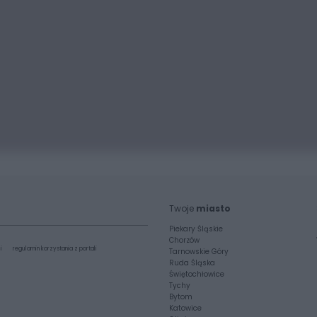
Twoje
miasto
Piekary Śląskie
Chorzów
i
regulamin korzystania z portali
Tarnowskie Góry
Ruda Śląska
Świętochłowice
Tychy
Bytom
Katowice