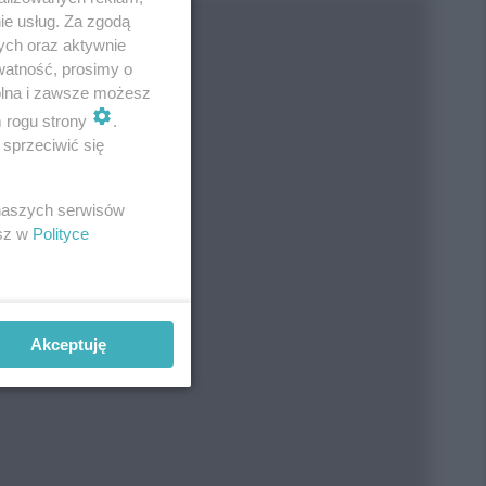
ie usług. Za zgodą
ych oraz aktywnie
watność, prosimy o
wolna i zawsze możesz
m rogu strony
.
sprzeciwić się
 naszych serwisów
esz w
Polityce
Akceptuję