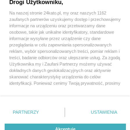
Drogi Użytkowniku,
Na naszej stronie 24kato.pl, my oraz naszych 1162
Wydawca mediów
lokalnych
zaufanych partnerów uzyskujemy dostęp i przechowujemy
informacje na urządzeniu oraz przetwarzamy dane
osobowe, takie jak unikalne identyfikatory, standardowe
informacje wysyłane przez urządzenie czy dane
przeglądania w celu zapewniania spersonalizowanych
3 / 0
reklam, wybór spersonalizowanych treści, pomiar reklam i
Nie zapomnij
treści, badanie odbiorców oraz ulepszanie usług. Za zgodą
zapoznać się z:
polityką prywatności
regulamin korzystania z portali
Użytkownika my i Zaufani Partnerzy możemy używać
Twoje
miasto
Skontakuj się
z nami
dokładnych danych geolokalizacyjnych oraz aktywnie
Piekary Śląskie
Kontakt
skanować charakterystykę urządzenia do celów
Chorzów
Wydawca
identyfikacji. Ponieważ cenimy Twoją prywatność, prosimy
Tarnowskie Góry
Redakcja
Ruda Śląska
Newsletter
o zgodę na korzystanie z tych technologii poprzez
Świętochłowice
Reklama
kliknięcie „Akceptuję”. Zgoda jest dobrowolna i zawsze
Tychy
możesz ją zmienić/wycofać klikając przycisk ustawień
Bytom
Katowice
prywatności znajdujący się w lewym dolnym rogu strony
REKLAMA
PARTNERZY
USTAWIENIA
Gliwice
. Niektóre rodzaje przetwarzania danych nie wymagają
Zabrze
Zagłębie
zgody użytkownika, ale masz prawo sprzeciwić się
takiemu przetwarzaniu. Preferencje będą miały
Akceptuję