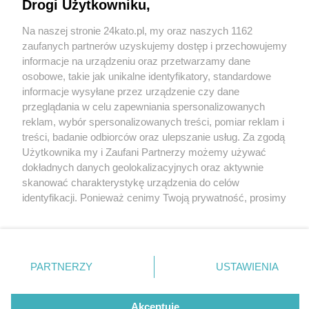
"TAM". Koncert w ramach trasy artystki też w
Drogi Użytkowniku,
Katowicach 27 października
Na naszej stronie 24kato.pl, my oraz naszych 1162
Wydawca mediów
lokalnych
zaufanych partnerów uzyskujemy dostęp i przechowujemy
informacje na urządzeniu oraz przetwarzamy dane
osobowe, takie jak unikalne identyfikatory, standardowe
informacje wysyłane przez urządzenie czy dane
przeglądania w celu zapewniania spersonalizowanych
1 / 5
reklam, wybór spersonalizowanych treści, pomiar reklam i
Nie zapomnij
treści, badanie odbiorców oraz ulepszanie usług. Za zgodą
zapoznać się z:
polityką prywatności
regulamin korzystania z portali
Natalia przybysz 05
Użytkownika my i Zaufani Partnerzy możemy używać
Twoje
miasto
Skontakuj się
z nami
dokładnych danych geolokalizacyjnych oraz aktywnie
Piekary Śląskie
Kontakt
skanować charakterystykę urządzenia do celów
Chorzów
Wydawca
identyfikacji. Ponieważ cenimy Twoją prywatność, prosimy
Tarnowskie Góry
Redakcja
Ruda Śląska
Newsletter
o zgodę na korzystanie z tych technologii poprzez
Świętochłowice
Reklama
kliknięcie „Akceptuję”. Zgoda jest dobrowolna i zawsze
Tychy
możesz ją zmienić/wycofać klikając przycisk ustawień
Bytom
Katowice
prywatności znajdujący się w lewym dolnym rogu strony
REKLAMA
PARTNERZY
USTAWIENIA
Gliwice
. Niektóre rodzaje przetwarzania danych nie wymagają
Zabrze
Zagłębie
zgody użytkownika, ale masz prawo sprzeciwić się
takiemu przetwarzaniu. Preferencje będą miały
Akceptuję