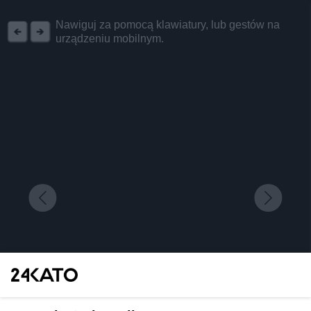
REKLAMA
Nawiguj za pomocą klawiatury, lub gestów na
urządzeniu mobilnym.
Niektórzy porównują do Disneylandu, ale bądźmy