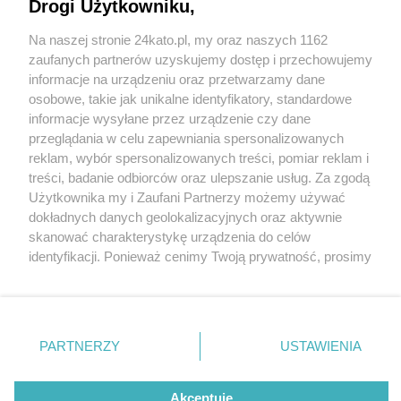
poważni. Pałac w Nakle Śląskim jest piękny i...
Drogi Użytkowniku,
prawdziwy
Na naszej stronie 24kato.pl, my oraz naszych 1162
Wydawca mediów
lokalnych
zaufanych partnerów uzyskujemy dostęp i przechowujemy
informacje na urządzeniu oraz przetwarzamy dane
osobowe, takie jak unikalne identyfikatory, standardowe
informacje wysyłane przez urządzenie czy dane
przeglądania w celu zapewniania spersonalizowanych
reklam, wybór spersonalizowanych treści, pomiar reklam i
Nie zapomnij
treści, badanie odbiorców oraz ulepszanie usług. Za zgodą
5 / 1
zapoznać się z:
polityką prywatności
regulamin korzystania z portali
Użytkownika my i Zaufani Partnerzy możemy używać
Twoje
miasto
Skontakuj się
z nami
dokładnych danych geolokalizacyjnych oraz aktywnie
Piekary Śląskie
Kontakt
skanować charakterystykę urządzenia do celów
Chorzów
Wydawca
identyfikacji. Ponieważ cenimy Twoją prywatność, prosimy
Tarnowskie Góry
Redakcja
Ruda Śląska
Newsletter
o zgodę na korzystanie z tych technologii poprzez
Świętochłowice
Reklama
kliknięcie „Akceptuję”. Zgoda jest dobrowolna i zawsze
Tychy
możesz ją zmienić/wycofać klikając przycisk ustawień
Bytom
Katowice
prywatności znajdujący się w lewym dolnym rogu strony
REKLAMA
PARTNERZY
USTAWIENIA
Gliwice
. Niektóre rodzaje przetwarzania danych nie wymagają
Zabrze
Zagłębie
zgody użytkownika, ale masz prawo sprzeciwić się
takiemu przetwarzaniu. Preferencje będą miały
Akceptuję