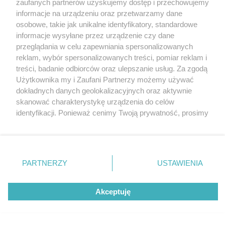
zaufanych partnerów uzyskujemy dostęp i przechowujemy
informacje na urządzeniu oraz przetwarzamy dane
Wróć do strony głównej
osobowe, takie jak unikalne identyfikatory, standardowe
informacje wysyłane przez urządzenie czy dane
ślązag.pl
przeglądania w celu zapewniania spersonalizowanych
reklam, wybór spersonalizowanych treści, pomiar reklam i
treści, badanie odbiorców oraz ulepszanie usług. Za zgodą
0
%
Użytkownika my i Zaufani Partnerzy możemy używać
dokładnych danych geolokalizacyjnych oraz aktywnie
skanować charakterystykę urządzenia do celów
identyfikacji. Ponieważ cenimy Twoją prywatność, prosimy
o zgodę na korzystanie z tych technologii poprzez
kliknięcie „Akceptuję”. Zgoda jest dobrowolna i zawsze
możesz ją zmienić/wycofać klikając przycisk ustawień
prywatności znajdujący się w lewym dolnym rogu strony
PARTNERZY
USTAWIENIA
. Niektóre rodzaje przetwarzania danych nie wymagają
zgody użytkownika, ale masz prawo sprzeciwić się
Akceptuję
takiemu przetwarzaniu. Preferencje będą miały
zastosowania tylko na tej witrynie.
Zapoznaj się z poniższymi informacjami, abyś mógł