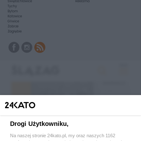
Świętochłowice
Reklama
Tychy
Bytom
Katowice
Gliwice
Zabrze
Zagłębie
Drogi Użytkowniku,
Na naszej stronie 24kato.pl, my oraz naszych 1162