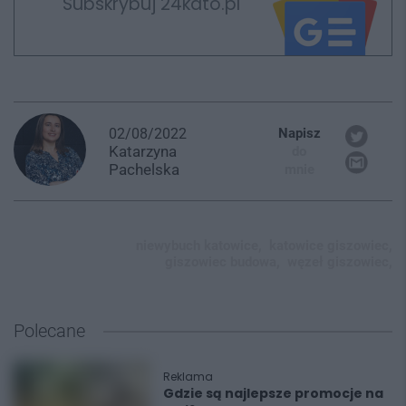
Subskrybuj 24kato.pl
02/08/2022
Napisz
Katarzyna
do
Pachelska
mnie
niewybuch katowice,
katowice giszowiec,
giszowiec budowa,
węzeł giszowiec,
Polecane
Reklama
Gdzie są najlepsze promocje na